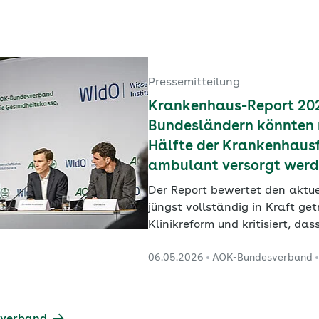
Pressemitteilung
Krankenhaus-Report 2026
Bundesländern könnten 
Hälfte der Krankenhaus
ambulant versorgt wer
Der Report bewertet den aktue
jüngst vollständig in Kraft ge
Klinikreform und kritisiert, d
Verlagerung und Vermeidung 
06.05.2026
AOK-Bundesverband
Krankenhausaufenthalten feh