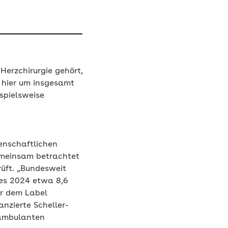
Herzchirurgie gehört,
s hier um insgesamt
ispielsweise
enschaftlichen
emeinsam betrachtet
üft. „Bundesweit
es 2024 etwa 8,6
er dem Label
anzierte Scheller-
 ambulanten