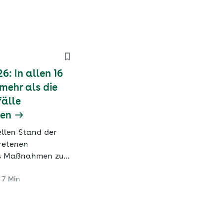
: In allen 16
mehr als die
fälle
den
llen Stand der
tretenen
ass Maßnahmen zur
von
7 Min
len.