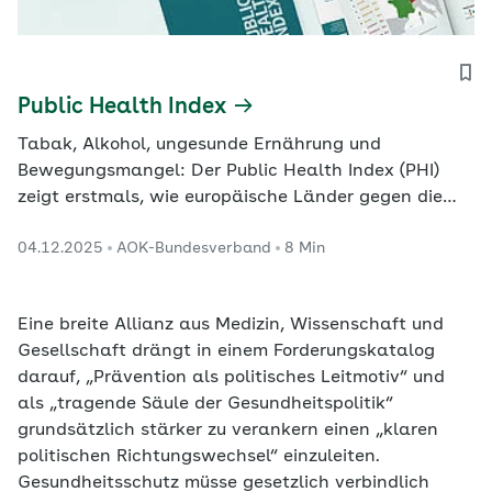
Public Health Index
Tabak, Alkohol, ungesunde Ernährung und
Bewegungsmangel: Der Public Health Index (PHI)
zeigt erstmals, wie europäische Länder gegen die
größten Risikofaktoren vorgehen. Die Ergebnisse
04.12.2025
AOK-Bundesverband
8 Min
zeigen, wo Deutschland im europäischen Vergleich
bei Gesundheitsschutz steht und wo es besser
werden kann.
Eine breite Allianz aus Medizin, Wissenschaft und
Gesellschaft drängt in einem Forderungskatalog
darauf, „Prävention als politisches Leitmotiv“ und
als „tragende Säule der Gesundheitspolitik“
grundsätzlich stärker zu verankern einen „klaren
politischen Richtungswechsel“ einzuleiten.
Gesundheitsschutz müsse gesetzlich verbindlich