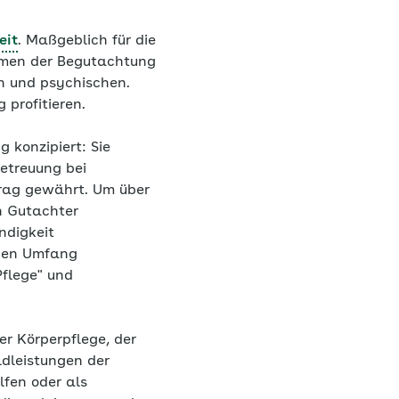
eit
. Maßgeblich für die
ahmen der Begutachtung
n und psychischen.
profitieren.
 konzipiert: Sie
Betreuung bei
trag gewährt. Um über
in Gutachter
ndigkeit
 den Umfang
Pflege" und
der Körperpflege, der
ldleistungen der
lfen oder als