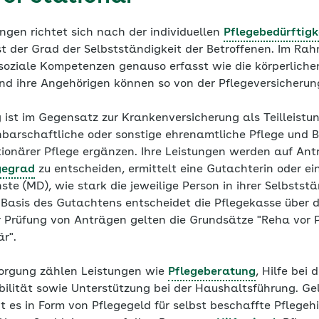
ngen richtet sich nach der individuellen
Pflegebedürftigk
ist der Grad der Selbstständigkeit der Betroffenen. Im R
soziale Kompetenzen genauso erfasst wie die körperliche
 ihre Angehörigen können so von der Pflegeversicherung 
 ist im Gegensatz zur Krankenversicherung als Teilleistung
chbarschaftliche oder sonstige ehrenamtliche Pflege und 
ationärer Pflege ergänzen. Ihre Leistungen werden auf An
gegrad
zu entscheiden, ermittelt eine Gutachterin oder e
ste (MD), wie stark die jeweilige Person in ihrer Selbststä
uf Basis des Gutachtens entscheidet die Pflegekasse über
er Prüfung von Anträgen gelten die Grundsätze "Reha vor 
r".
sorgung zählen Leistungen wie
Pflegeberatung
, Hilfe bei 
ilität sowie Unterstützung bei der Haushaltsführung. Ge
t es in Form von Pflegegeld für selbst beschaffte Pflegehi