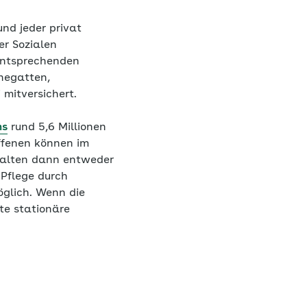
und jeder privat
er Sozialen
 entsprechenden
hegatten,
mitversichert.
ms
rund 5,6 Millionen
offenen können im
rhalten dann entweder
 Pflege durch
öglich. Wenn die
te stationäre