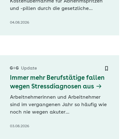
Kostenübernahme für Abnehmspritzen
und -pillen durch die gesetzliche
Krankenversicherung (GKV) auch bei
04.08.2026
Übergewicht flammt neu auf. Der
Deutschlandchef des Pharmakonzerns
Eli Lilly, Alexander Horn, forderte nun in
der „Frankfurter Allgemeinen Zeitung“
(FAZ), dass die GKV die Mittel für
Patienten mit schwerer Fettleibigkeit…
Update
Immer mehr Berufstätige fallen
wegen Stressdiagnosen aus
Arbeitnehmerinnen und Arbeitnehmer
sind im vergangenen Jahr so häufig wie
noch nie wegen akuter
Belastungsreaktionen und
03.08.2026
Anpassungsstörungen krankgeschrieben
gewesen. Laut Daten der