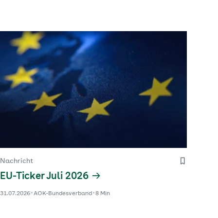
Kaufmännischen Krankenkasse (KKH)
kamen 2025 aufgrund dieser Diagnosen
knapp 119 Krankentage auf 100 KKH-
Versicherte. Im Vorjahr waren es 112
Fehltage. Damit machen…
Nachricht
EU-Ticker Juli 2026
31.07.2026
AOK-Bundesverband
8 Min