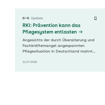
Fraktionsvize Andreas Audretsch und
Linken-Co-Fraktionschef Sören Pellmann
warnten besonders vor Einschnitten
bei…
Update
RKI: Prävention kann das
Pflegesystem entlasten
Angesichts der durch Überalterung und
Fachkräftemangel angespannten
Pflegesituation in Deutschland mahnt
das Robert-Koch-Institut (RKI),
31.07.2026
Prävention und Gesundheitsförderung
gezielt zu stärken. Angebote zur
Unterstützung und Entlastung
pflegender Angehöriger sowie
Maßnahmen zur Vermeidung oder
Verzögerung von Pflegebedürftigkeit
seien von zentraler…