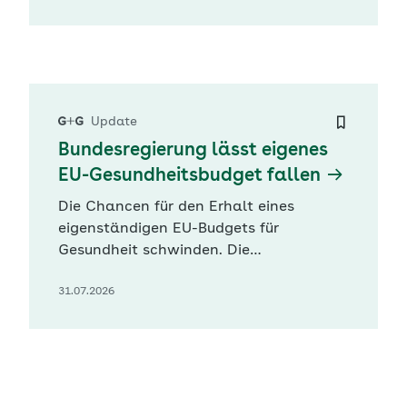
Orientierung gibt, Barrieren abbaut und
den Zugang zur medizinischen
Versorgung verbessert“, betonte der
Verband in seinem heute
veröffentlichten Konzeptpapier. Statt…
Update
Bundesregierung lässt eigenes
EU-Gesundheitsbudget fallen
Die Chancen für den Erhalt eines
eigenständigen EU-Budgets für
Gesundheit schwinden. Die
Bundesregierung befürworte das
31.07.2026
Vorhaben der EU-Kommission, den Etat
EU4Health in einem übergeordneten
Wettbewerbsfonds aufgehen zu lassen,
teilte das Bundesgesundheitsministerium
(BMG) G+G auf Anfrage mit. Das biete
auch die Möglichkeit, „den…