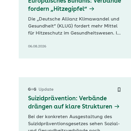
Europäisches Bündnis: Verbände
fordern „Hitzegipfel“
Die „Deutsche Allianz Klimawandel und
Gesundheit“ (KLUG) fordert mehr Mittel
für Hitzeschutz im Gesundheitswesen. In
Europa fließe nur 0,07 Prozent des
06.08.2026
Fördergeldes zur Klimaanpassung in den
Gesundheitsbereich, heißt es in einer
heute von KLUG und europäischen
Partnerverbänden veröffentlichten
Erklärung. Befeuert wird die Debatte
durch neue Zahlen…
Update
Suizidprävention: Verbände
drängen auf klare Strukturen
Bei der konkreten Ausgestaltung des
Suizidpräventionsgesetzes sehen Sozial-