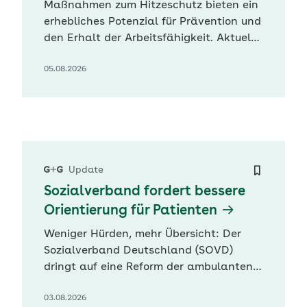
Maßnahmen zum Hitzeschutz bieten ein
erhebliches Potenzial für Prävention und
den Erhalt der Arbeitsfähigkeit. Aktuelle
Befragungen zeigten, dass sich ein
05.08.2026
erheblicher Teil der Beschäftigten durch
Hitze stark belastet fühlte, berichten
vier Wissenschaftlerinnen in der
aktuellen G+G Wissenschaft. „Mit rund
46 Millionen Erwerbstätigen in
Deutschland…
Update
Sozialverband fordert bessere
Orientierung für Patienten
Weniger Hürden, mehr Übersicht: Der
Sozialverband Deutschland (SOVD)
dringt auf eine Reform der ambulanten
Versorgung. „Deutschland braucht eine
03.08.2026
Primärversorgung, die Menschen