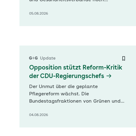
und Gesundheitsverbände noch
Nachbesserungsbedarf. Der GKV-
05.08.2026
Spitzenverband (GKV-SV) warnt in
seiner Stellungnahme zur Anhörung
heute im Bundesgesundheitsministerium
vor Doppelstrukturen. Zudem dürften
staatliche Aufgaben nicht aus
Beitragsmitteln finanziert werden.
Weitere…
Update
Opposition stützt Reform-Kritik
der CDU-Regierungschefs
Der Unmut über die geplante
Pflegereform wächst. Die
Bundestagsfraktionen von Grünen und
Linkspartei wollen die Forderung der
04.08.2026
CDU-Ministerpräsidenten von Sachsen,
Sachsen-Anhalt und Thüringen nach
Korrekturen unterstützen. Grünen-