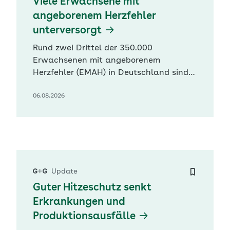
Viele Erwachsene mit
angeborenem Herzfehler
unterversorgt
Rund zwei Drittel der 350.000
Erwachsenen mit angeborenem
Herzfehler (EMAH) in Deutschland sind
Experten zufolge unterversorgt. Die
06.08.2026
Deutsche Herzstiftung und
Herzspezialisten für EMAH zeigen sich
angesichts dieser Zahlen alarmiert. Eine
fachgerechte Nachsorge durch einen
Spezialisten sei lebenswichtig,
erläuterte Bernhard Schwaab,
Vorstandsmitglied…
Update
Guter Hitzeschutz senkt
Erkrankungen und
Produktionsausfälle