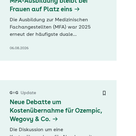
MFA-Ausbildung bleibt bei
Frauen auf Platz eins
Die Ausbildung zur Medizinischen
Fachangestellten (MFA) war 2025
erneut der häufigste duale
Ausbildungsberuf bei Frauen. Nach
06.08.2026
Zahlen des Statistischen Bundesamtes
(Destatis) entschieden sich 16.100
Frauen dafür. Besonders häufig wählen
Frauen ohne deutsche
Staatsangehörigkeit medizinische
Ausbildungsberufe. Dieser Nachwuchs
gewinnt angesichts des…
Update
Neue Debatte um
Kostenübernahme für Ozempic,
Wegovy & Co.
Die Diskussion um eine