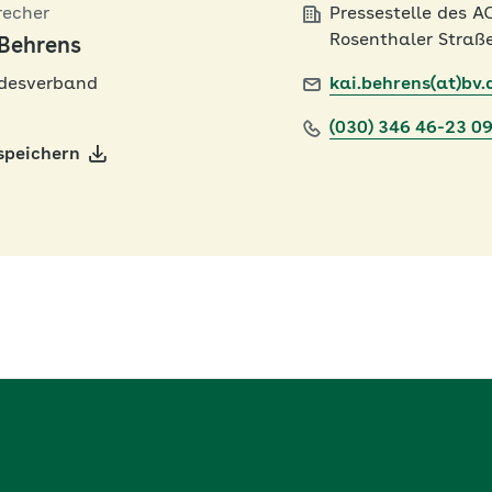
recher
Pressestelle des 
Rosenthaler Straße
 Behrens
desverband
kai.behrens(at)bv.
(030) 346 46-23 0
speichern