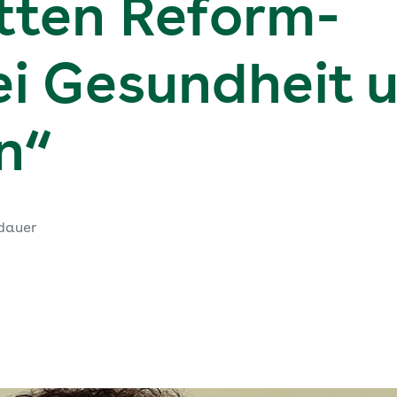
ten Reform-
ei Gesundheit 
n“
dauer