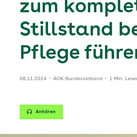
zum komplet
Stillstand b
Pflege führe
08.11.2024
AOK-Bundesverband
1 Min. Lese
Anhören