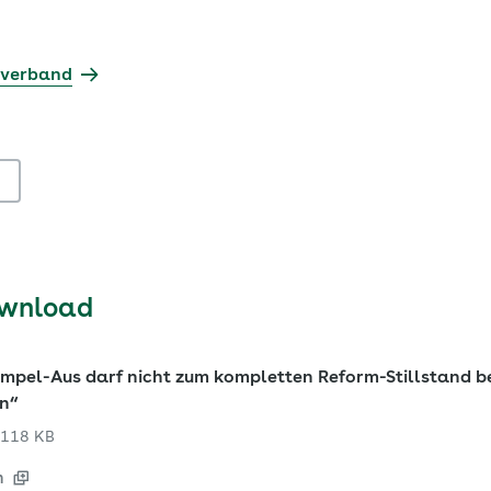
sverband
ownload
mpel-Aus darf nicht zum kompletten Reform-Stillstand b
en“
118 KB
n