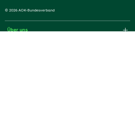
© 2026 AOK-Bundesverband
Über uns
Services
Portale
Rechtliches
AOKs und ihr Verband
AOK-Bundesverband auf sozialen Netzwerken: