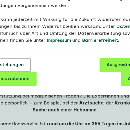
für chronisch Erkrankte.
Behandlungsfehlern richtig
ellungen vorgenommen werden.
 kann jederzeit mit Wirkung für die Zukunft widerrufen o
ungen bis zu Ihrem Widerruf bleiben wirksam. Unter
Daten
usführlich über Art und Umfang der Datenverarbeitung sow
onen finden Sie unter
Impressum
und
Barrierefreiheit
.
nstellungen
Ausgewähl
Clarimedis
0800 1 26
ies ablehnen
A
rstützung bei medizinischen Fragen? Die Expertinnen un
e persönlich – zum Beispiel bei der
Arztsuche
, der
Krank
Suche nach einer Hebamme
.
formationsservice ist
rund um die Uhr an 365 Tagen im Ja