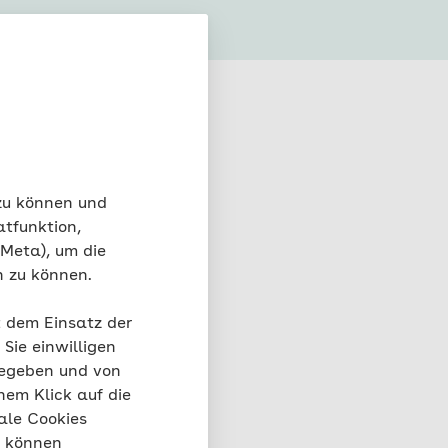
 zu können und
atfunktion,
 Meta), um die
n zu können.
t dem Einsatz der
 Patientenrechte
Sie einwilligen
gegeben und von
tienten
nem Klick auf die
r Rechte und Pflichten
ale Cookies
lft Ihnen, sich bei
“ können