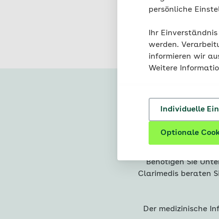
Behandlungsprogramm 
persönliche Einst
Ihr Einverständnis
werden. Verarbeit
informieren wir a
Weitere Informati
Individuelle Ei
AOK-
Optionale Cook
Benötigen Sie Unte
Clarimedis beraten Si
Der medizinische In