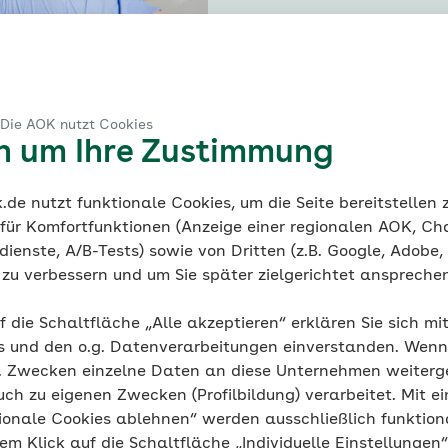
© iStock / LightFieldStudios
 Die AOK nutzt Cookies
en um Ihre Zustimmung
de nutzt funktionale Cookies, um die Seite bereitstellen
 für Komfortfunktionen (Anzeige einer regionalen AOK, Ch
ienste, A/B-Tests) sowie von Dritten (z.B. Google, Adobe,
gebote der AOK
ie zu verbessern und um Sie später zielgerichtet anspreche
f die Schaltfläche „Alle akzeptieren“ erklären Sie sich mi
Dokumente, Vollmachten &
s und den o.g. Datenverarbeitungen einverstanden. Wenn 
 Behandlung
g. Zwecken einzelne Daten an diese Unternehmen weiter
Informationen für Pa
uch zu eigenen Zwecken (Profilbildung) verarbeitet. Mit ei
AOK Patienten unterstützt
Die AOK informiert Sie übe
ionale Cookies ablehnen“ werden ausschließlich funktion
ich über AOK-Curaplan, das
im Gesundheitswesen und hi
nem Klick auf die Schaltfläche „Individuelle Einstellungen