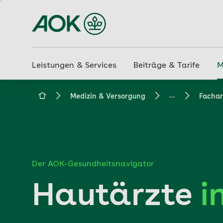
Zum
Hauptinhalt
springen
Leistungen & Services
Beiträge & Tarife
M
...
aok.de
Medizin & Versorgung
Fachar
Der AOK-Gesundheitsnavigator
Hautärzte
i