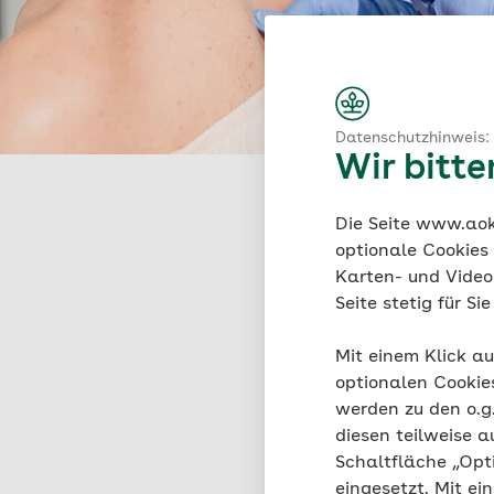
Datenschutzhinweis:
Wir bitt
Die Seite www.aok.
optionale Cookies
Karten- und Videod
Weitere An
Seite stetig für S
Mit einem Klick au
Medizin & Versorgung
optionalen Cookie
Krankheiten und
werden zu den o.
diesen teilweise a
Erfahren Sie, wie die 
Schaltfläche „Opt
und informieren Sie s
eingesetzt. Mit ei