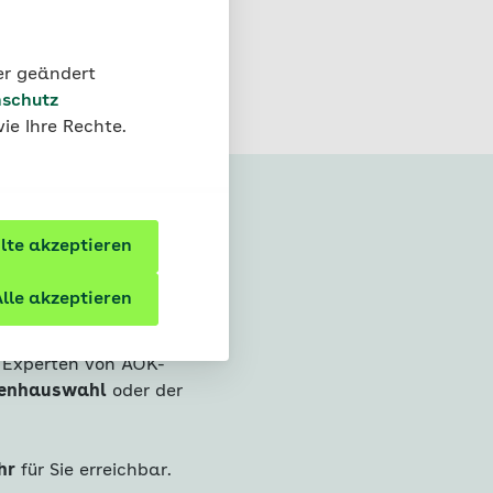
 zu verhalten.
der geändert
schutz
ie Ihre Rechte.
te akzeptieren
5 265
lle akzeptieren
d Experten von AOK-
enhauswahl
oder der
hr
für Sie erreichbar.