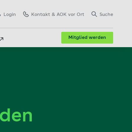
Login
Kontakt
& AOK vor Ort
Suche
Mitglied werden
nden