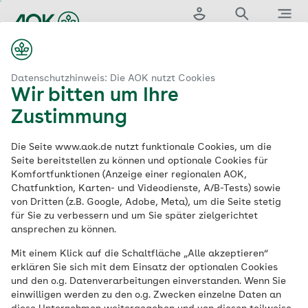
Zum
Hauptinhalt
springen
Login
Suche
Menü
...
aok.de
Medizin & Versorgung
Hautarzt
Bielefeld
Datenschutzhinweis: Die AOK nutzt Cookies
Wir bitten um Ihre
Zustimmung
Der AOK-Gesundheitsnavigator
Die Seite www.aok.de nutzt funktionale Cookies, um die
Hautärzte in
Seite bereitstellen zu können und optionale Cookies für
Komfortfunktionen (Anzeige einer regionalen AOK,
Chatfunktion, Karten- und Videodienste, A/B-Tests) sowie
Bielefeld
von Dritten (z.B. Google, Adobe, Meta), um die Seite stetig
für Sie zu verbessern und um Sie später zielgerichtet
ansprechen zu können.
Suche
Mit einem Klick auf die Schaltfläche „Alle akzeptieren“
erklären Sie sich mit dem Einsatz der optionalen Cookies
und den o.g. Datenverarbeitungen einverstanden. Wenn Sie
einwilligen werden zu den o.g. Zwecken einzelne Daten an