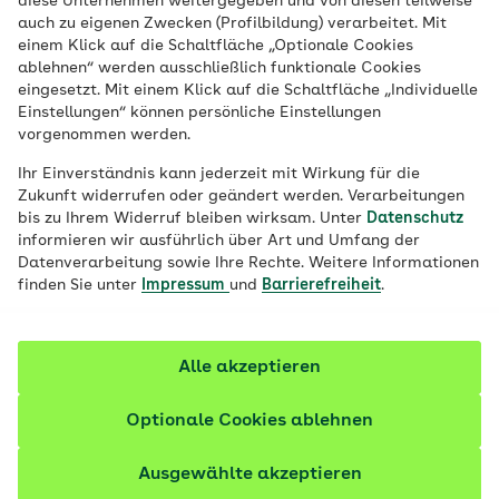
diese Unternehmen weitergegeben und von diesen teilweise
auch zu eigenen Zwecken (Profilbildung) verarbeitet. Mit
einem Klick auf die Schaltfläche „Optionale Cookies
ablehnen“ werden ausschließlich funktionale Cookies
eingesetzt. Mit einem Klick auf die Schaltfläche „Individuelle
20 km
Einstellungen“ können persönliche Einstellungen
vorgenommen werden.
Ihr Einverständnis kann jederzeit mit Wirkung für die
Suchen
Zukunft widerrufen oder geändert werden. Verarbeitungen
bis zu Ihrem Widerruf bleiben wirksam. Unter
Datenschutz
informieren wir ausführlich über Art und Umfang der
Datenverarbeitung sowie Ihre Rechte. Weitere Informationen
finden Sie unter
Impressum
und
Barrierefreiheit
.
Filter und Ergebnisse
Hinweis
Auf Basis Ihrer Suchanfrage werden
Alle akzeptieren
Ihnen Haus- und Kinderarztpraxen
angezeigt.
Optionale Cookies ablehnen
Ausgewählte akzeptieren
44 Ergebnisse