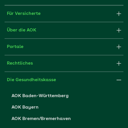
Für Versicherte
Formulare und Anträge
Über die AOK
Apps
Struktur & Verwaltung
Portale
E-Mail senden
Newsletter
Fachportal für Arbeitgeber
Rechtliches
FAQ
Medien der AOK
Leistungserbringer
Websitenutzung
Impressum
Die Gesundheitskasse
Partner der AOK
Karriere
Cookie-Einstellungen
AOK Baden-Württemberg
Presse- und Politikportal
Datenschutz
AOK Bayern
Vertriebspartner-Service
Fehlverhalten melden
AOK Bremen/Bremerhaven
Barrierefreiheit