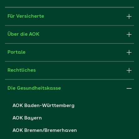
Für Versicherte
Formulare und Anträge
Über die AOK
Apps
Struktur & Verwaltung
Portale
E-Mail senden
Newsletter
Fachportal für Arbeitgeber
Rechtliches
FAQ
Medien der AOK
Leistungserbringer
Websitenutzung
Impressum
Die Gesundheitskasse
Partner der AOK
Karriere
Cookie-Einstellungen
AOK Baden-Württemberg
Presse- und Politikportal
Datenschutz
AOK Bayern
Vertriebspartner-Service
Fehlverhalten melden
AOK Bremen/Bremerhaven
Barrierefreiheit