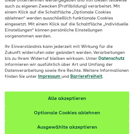
diese Unternehmen weitergegeben und von diesen teilweise
auch zu eigenen Zwecken (Profilbildung) verarbeitet. Mit
einem Klick auf die Schaltfläche „Optionale Cookies
ablehnen“ werden ausschließlich funktionale Cookies
eingesetzt. Mit einem Klick auf die Schaltfläche „Individuelle
20 km
Einstellungen“ können persönliche Einstellungen
vorgenommen werden.
Ihr Einverständnis kann jederzeit mit Wirkung für die
Suchen
Zukunft widerrufen oder geändert werden. Verarbeitungen
bis zu Ihrem Widerruf bleiben wirksam. Unter
Datenschutz
informieren wir ausführlich über Art und Umfang der
Datenverarbeitung sowie Ihre Rechte. Weitere Informationen
finden Sie unter
Impressum
und
Barrierefreiheit
.
Filter und Ergebnisse
Hinweis
Auf Basis Ihrer Suchanfrage werden
Alle akzeptieren
Ihnen Haus- und Kinderarztpraxen
angezeigt.
Optionale Cookies ablehnen
Ausgewählte akzeptieren
117 Ergebnisse