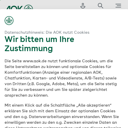
Zum
Hauptinhalt
springen
Login
Suche
Menü
...
aok.de
Medizin & Versorgung
Hautarzt
Mannheim
Datenschutzhinweis: Die AOK nutzt Cookies
Wir bitten um Ihre
Zustimmung
Der AOK-Gesundheitsnavigator
Die Seite www.aok.de nutzt funktionale Cookies, um die
Hautärzte in
Seite bereitstellen zu können und optionale Cookies für
Komfortfunktionen (Anzeige einer regionalen AOK,
Chatfunktion, Karten- und Videodienste, A/B-Tests) sowie
Mannheim
von Dritten (z.B. Google, Adobe, Meta), um die Seite stetig
für Sie zu verbessern und um Sie später zielgerichtet
ansprechen zu können.
Suche
Mit einem Klick auf die Schaltfläche „Alle akzeptieren“
erklären Sie sich mit dem Einsatz der optionalen Cookies
und den o.g. Datenverarbeitungen einverstanden. Wenn Sie
einwilligen werden zu den o.g. Zwecken einzelne Daten an