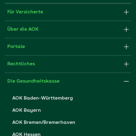
Für Versicherte
Formulare und Anträge
Über die AOK
Apps
Struktur & Verwaltung
Portale
E-Mail senden
Newsletter
Fachportal für Arbeitgeber
Rechtliches
FAQ
Medien der AOK
Leistungserbringer
Websitenutzung
Impressum
Die Gesundheitskasse
Partner der AOK
Karriere
Cookie-Einstellungen
AOK Baden-Württemberg
Presse- und Politikportal
Datenschutz
AOK Bayern
Vertriebspartner-Service
Fehlverhalten melden
AOK Bremen/Bremerhaven
Barrierefreiheit
AOK Hessen