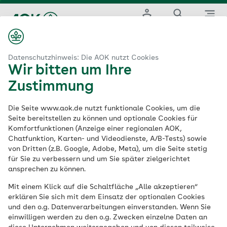
Zum
Hauptinhalt
Login
Suche
Menü
springen
aok.de
en-Württemberg
Beitragssätze der Krankenkassen steigen
Datenschutzhinweis: Die AOK nutzt Cookies
Wir bitten um Ihre
Was hinter der
Zustimmung
Erhöhung der
Die Seite www.aok.de nutzt funktionale Cookies, um die
Seite bereitstellen zu können und optionale Cookies für
Komfortfunktionen (Anzeige einer regionalen AOK,
Zusatzbeiträge
Chatfunktion, Karten- und Videodienste, A/B-Tests) sowie
von Dritten (z.B. Google, Adobe, Meta), um die Seite stetig
steckt
für Sie zu verbessern und um Sie später zielgerichtet
ansprechen zu können.
Mit einem Klick auf die Schaltfläche „Alle akzeptieren“
Aufgrund steigender Ausgaben im
erklären Sie sich mit dem Einsatz der optionalen Cookies
Gesundheitswesen müssen viele
und den o.g. Datenverarbeitungen einverstanden. Wenn Sie
gesetzliche Krankenkassen zum
einwilligen werden zu den o.g. Zwecken einzelne Daten an