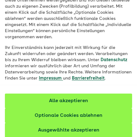
diese Unternehmen weitergegeben und von diesen teilweise
Jahresbeginn ihren Zusatzbeitrag
auch zu eigenen Zwecken (Profilbildung) verarbeitet. Mit
anpassen. Auch die AOK Baden-
einem Klick auf die Schaltfläche „Optionale Cookies
ablehnen“ werden ausschließlich funktionale Cookies
Württemberg passt ihren Zusatzbeitrag
eingesetzt. Mit einem Klick auf die Schaltfläche „Individuelle
an. Wir erläutern die Hintergründe.
Einstellungen“ können persönliche Einstellungen
vorgenommen werden.
Ihr Einverständnis kann jederzeit mit Wirkung für die
Zukunft widerrufen oder geändert werden. Verarbeitungen
bis zu Ihrem Widerruf bleiben wirksam. Unter
Datenschutz
informieren wir ausführlich über Art und Umfang der
Datenverarbeitung sowie Ihre Rechte. Weitere Informationen
finden Sie unter
Impressum
und
Barrierefreiheit
.
Alle akzeptieren
Optionale Cookies ablehnen
© iStock / hudiemm
Ausgewählte akzeptieren