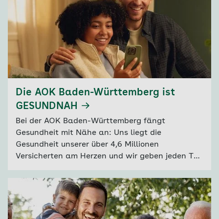
Die AOK Baden-Württemberg ist
GESUNDNAH
Bei der AOK Baden-Württemberg fängt
Gesundheit mit Nähe an: Uns liegt die
Gesundheit unserer über 4,6 Millionen
Versicherten am Herzen und wir geben jeden Tag
unser Bestes, diese zu verbessern. So sind wir
nah am Leben der Menschen, verstehen sie und
wissen, was sie bewegt. Wir haben ein offenes
Ohr und sind da – immer persönlich, egal ob vor
Ort oder digital. Das ist GES<b>UND</b>NAH.