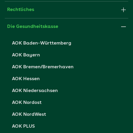
Newsletter
Fachportal für Arbeitgeber
Rechtliches
FAQ
Medien der AOK
Leistungserbringer
Websitenutzung
Impressum
Die Gesundheitskasse
Partner der AOK
Karriere
Cookie-Einstellungen
AOK Baden-Württemberg
Presse- und Politikportal
Datenschutz
AOK Bayern
Vertriebspartner-Service
Fehlverhalten melden
AOK Bremen/Bremerhaven
Barrierefreiheit
AOK Hessen
Barriere melden
AOK Niedersachsen
AOK Nordost
AOK NordWest
AOK PLUS