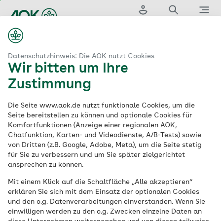
Zum
Hauptinhalt
Login
Suche
Menü
springen
...
aok.de
es
Zahngesundheit
Professionelle Zahnreinigung
Datenschutzhinweis: Die AOK nutzt Cookies
Wir bitten um Ihre
Professionelle
Zustimmung
Zahnreinigung
(PZR)
Die Seite www.aok.de nutzt funktionale Cookies, um die
Seite bereitstellen zu können und optionale Cookies für
Komfortfunktionen (Anzeige einer regionalen AOK,
Chatfunktion, Karten- und Videodienste, A/B-Tests) sowie
von Dritten (z.B. Google, Adobe, Meta), um die Seite stetig
Eine Leistung bei allen AOKs
für Sie zu verbessern und um Sie später zielgerichtet
ansprechen zu können.
Die professionelle Zahnreinigung (PZR)
kann zur Gesundheit von Zähnen und
Mit einem Klick auf die Schaltfläche „Alle akzeptieren“
erklären Sie sich mit dem Einsatz der optionalen Cookies
Zahnfleisch beitragen und wird von der
und den o.g. Datenverarbeitungen einverstanden. Wenn Sie
AOK unterstützt.
einwilligen werden zu den o.g. Zwecken einzelne Daten an