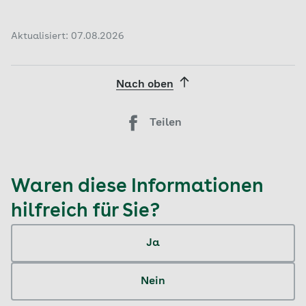
verzichten Sie an dem Tag auch auf stark
vorzubeugen.
vom individuellen Risiko für Zahnprobleme.
färbende Lebensmittel wie zum Beispiel Kaffee,
schwarzen Tee oder rote Beerenfrüchte.
Aktualisiert: 07.08.2026
Nach oben
Teilen
Waren diese Informationen
hilfreich für Sie?
Ja
Nein