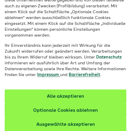
diese Unternehmen weitergegeben und von diesen teilweise
auch zu eigenen Zwecken (Profilbildung) verarbeitet. Mit
einem Klick auf die Schaltfläche „Optionale Cookies
ablehnen“ werden ausschließlich funktionale Cookies
eingesetzt. Mit einem Klick auf die Schaltfläche „Individuelle
Einstellungen“ können persönliche Einstellungen
vorgenommen werden.
Ihr Einverständnis kann jederzeit mit Wirkung für die
Zukunft widerrufen oder geändert werden. Verarbeitungen
bis zu Ihrem Widerruf bleiben wirksam. Unter
Datenschutz
informieren wir ausführlich über Art und Umfang der
Datenverarbeitung sowie Ihre Rechte. Weitere Informationen
finden Sie unter
Impressum
und
Barrierefreiheit
.
© iStock / Ivan Pantic
Alle akzeptieren
Optionale Cookies ablehnen
Inhalte im Überblick
Ausgewählte akzeptieren
Das ist eine professionelle Zahnreinigung