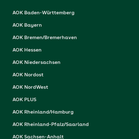
Karriere
Cookie-Einstellungen
AOK Baden-Württemberg
Presse- und Politikportal
Datenschutz
AOK Bayern
Vertriebspartner-Service
Fehlverhalten melden
AOK Bremen/Bremerhaven
Barrierefreiheit
AOK Hessen
Barriere melden
AOK Niedersachsen
AOK Nordost
AOK NordWest
AOK PLUS
AOK Rheinland/Hamburg
AOK Rheinland-Pfalz/Saarland
AOK Sachsen-Anhalt