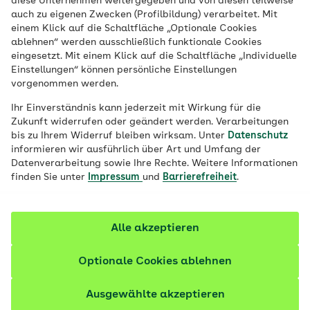
diese Unternehmen weitergegeben und von diesen teilweise
Verfärbungen vorbeugen. Welche
auch zu eigenen Zwecken (Profilbildung) verarbeitet. Mit
einem Klick auf die Schaltfläche „Optionale Cookies
Leistungen zur Zahngesundheit die AOK
ablehnen“ werden ausschließlich funktionale Cookies
anbietet, welche Möglichkeiten der
eingesetzt. Mit einem Klick auf die Schaltfläche „Individuelle
Vorsorge und Behandlungen für gesunde
Einstellungen“ können persönliche Einstellungen
vorgenommen werden.
Zähne es gibt, erfahren Sie auf diesen
Seiten.
Ihr Einverständnis kann jederzeit mit Wirkung für die
Zukunft widerrufen oder geändert werden. Verarbeitungen
bis zu Ihrem Widerruf bleiben wirksam. Unter
Datenschutz
informieren wir ausführlich über Art und Umfang der
Datenverarbeitung sowie Ihre Rechte. Weitere Informationen
finden Sie unter
Impressum
und
Barrierefreiheit
.
Alle akzeptieren
Optionale Cookies ablehnen
Ausgewählte akzeptieren