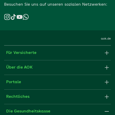
Besuchen Sie uns auf unseren sozialen Netzwerken:
aok.de
Für Versicherte
Formulare und Anträge
Über die AOK
Apps
Struktur & Verwaltung
Portale
E-Mail senden
Newsletter
Fachportal für Arbeitgeber
Rechtliches
FAQ
Medien der AOK
Leistungserbringer
Websitenutzung
Impressum
Die Gesundheitskasse
Partner der AOK