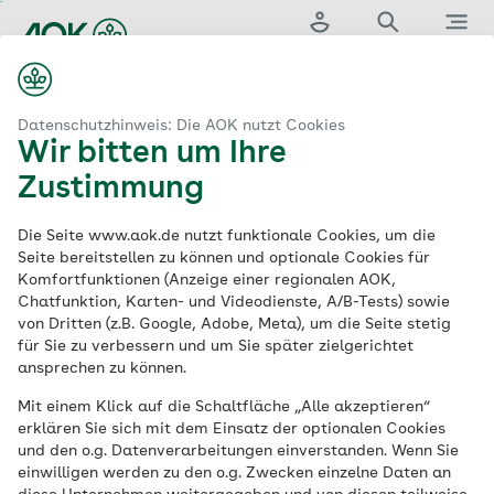
Zum
Hauptinhalt
Login
Suche
Menü
springen
aok.de
tungen & Services
Leistungen der AOK
Zahngesundheit
Datenschutzhinweis: Die AOK nutzt Cookies
Wir bitten um Ihre
Zahngesundheit:
Zustimmung
Leistungen der AOK
Die Seite www.aok.de nutzt funktionale Cookies, um die
Seite bereitstellen zu können und optionale Cookies für
Komfortfunktionen (Anzeige einer regionalen AOK,
für Ihre Zähne
Chatfunktion, Karten- und Videodienste, A/B-Tests) sowie
von Dritten (z.B. Google, Adobe, Meta), um die Seite stetig
für Sie zu verbessern und um Sie später zielgerichtet
Wer sich regelmäßig und sorgfältig um
ansprechen zu können.
seine Zähne kümmert, kann
Mit einem Klick auf die Schaltfläche „Alle akzeptieren“
Zahnbeschwerden wie zum Beispiel
erklären Sie sich mit dem Einsatz der optionalen Cookies
Zahnfleischbluten oder Entzündungen und
und den o.g. Datenverarbeitungen einverstanden. Wenn Sie
einwilligen werden zu den o.g. Zwecken einzelne Daten an
auch kosmetischen Veränderungen wie