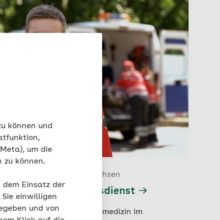
 zu können und
atfunktion,
 Meta), um die
n zu können.
gungswege | AOK Niedersachsen
t dem Einsatz der
llmedizin im Rettungsdienst
Sie einwilligen
gegeben und von
Goslar wird die Telenotfallmedizin im