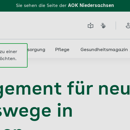
edizin & Versorgung
Pflege
Gesundheitsmagazin
swege
ement für ne
swege in