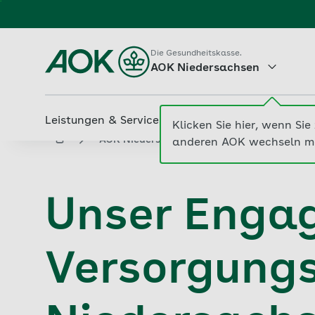
Zum
Hauptinhalt
Die Gesundheitskasse.
AOK Niedersachsen
springen
Leistungen & Services
Beiträge & Tarife
M
aok.de
AOK Niedersachsen
Neue Versorgung
Unser Engag
Versorgung