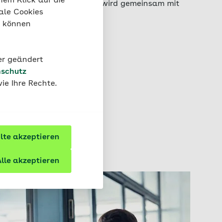
nem Klick auf die
st eingesetzt. Das Projekt wird gemeinsam mit
ale Cookies
 Northeim realisiert.
“ können
der geändert
schutz
ie Ihre Rechte.
te akzeptieren
lle akzeptieren