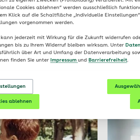
uch zu eigenen Zwecken (Profilbildung) verarbeitet. Mit ei
Rettungsdien
ionale Cookies ablehnen“ werden ausschließlich funktion
dem Landkreis
nem Klick auf die Schaltfläche „Individuelle Einstellungen
ellungen vorgenommen werden.
 kann jederzeit mit Wirkung für die Zukunft widerrufen o
rsachsen
ungen bis zu Ihrem Widerruf bleiben wirksam. Unter
Daten
S"
usführlich über Art und Umfang der Datenverarbeitung sow
onen finden Sie unter
Impressum
und
Barrierefreiheit
.
ungsbedarf bei Schwerhörigkeit und
pien.
nstellungen
Ausgewähl
ies ablehnen
A