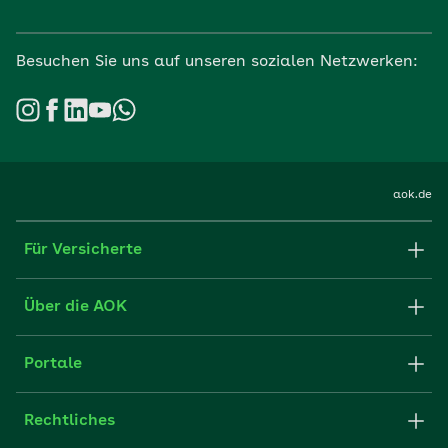
Besuchen Sie uns auf unseren sozialen Netzwerken:
aok.de
Für Versicherte
Formulare und Anträge
Über die AOK
Apps
Struktur & Verwaltung
Portale
E-Mail senden
Newsletter
Fachportal für Arbeitgeber
Rechtliches
FAQ
Medien der AOK