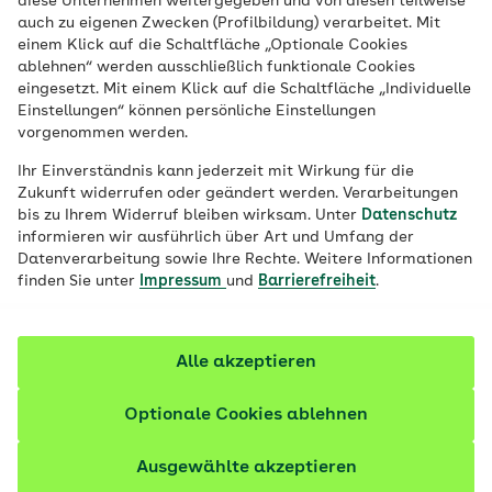
diese Unternehmen weitergegeben und von diesen teilweise
auch zu eigenen Zwecken (Profilbildung) verarbeitet. Mit
gute Behandlungsmöglichkeiten und hohe
einem Klick auf die Schaltfläche „Optionale Cookies
Heilungschancen. Die Teilnahme an der
ablehnen“ werden ausschließlich funktionale Cookies
Früherkennung kann dazu beitragen,
eingesetzt. Mit einem Klick auf die Schaltfläche „Individuelle
Einstellungen“ können persönliche Einstellungen
gesundheitliche Risiken rechtzeitig zu
vorgenommen werden.
erkennen und zu minimieren.
Ihr Einverständnis kann jederzeit mit Wirkung für die
Zukunft widerrufen oder geändert werden. Verarbeitungen
bis zu Ihrem Widerruf bleiben wirksam. Unter
Datenschutz
informieren wir ausführlich über Art und Umfang der
Datenverarbeitung sowie Ihre Rechte. Weitere Informationen
finden Sie unter
Impressum
und
Barrierefreiheit
.
Alle akzeptieren
Optionale Cookies ablehnen
Ausgewählte akzeptieren