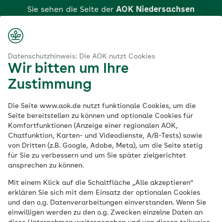
Zum
Sie sehen die Seite der
AOK Niedersachsen
Hauptinhalt
springen
Login
Suche
Menü
aok.de
rgungswege
Digitale Darmkrebsfrüherkennung für zu Hause
Datenschutzhinweis: Die AOK nutzt Cookies
Wir bitten um Ihre
Klicken Sie hier, wenn Sie zu einer anderen AOK
Digitale Darm­krebs­
Zustimmung
wechseln möchten.
früh­erkennung
für zu
Die Seite www.aok.de nutzt funktionale Cookies, um die
Seite bereitstellen zu können und optionale Cookies für
Komfortfunktionen (Anzeige einer regionalen AOK,
Hause
Chatfunktion, Karten- und Videodienste, A/B-Tests) sowie
von Dritten (z.B. Google, Adobe, Meta), um die Seite stetig
für Sie zu verbessern und um Sie später zielgerichtet
ansprechen zu können.
Eine Leistung der AOK Niedersachsen
Mit einem Klick auf die Schaltfläche „Alle akzeptieren“
Darmkrebs zählt zu den häufigsten
erklären Sie sich mit dem Einsatz der optionalen Cookies
und den o.g. Datenverarbeitungen einverstanden. Wenn Sie
Krebserkrankungen in Deutschland. Wird
einwilligen werden zu den o.g. Zwecken einzelne Daten an
er frühzeitig erkannt, bestehen in der Regel