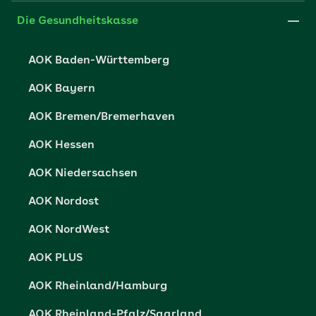
Leistungserbringer
Websitenutzung
Impressum
Die Gesundheitskasse
Partner der AOK
Karriere
Cookie-Einstellungen
AOK Baden-Württemberg
Presse- und Politikportal
Datenschutz
AOK Bayern
Vertriebspartner-Service
Fehlverhalten melden
AOK Bremen/Bremerhaven
Barrierefreiheit
AOK Hessen
Barriere melden
AOK Niedersachsen
AOK Nordost
AOK NordWest
AOK PLUS
AOK Rheinland/Hamburg
AOK Rheinland-Pfalz/Saarland