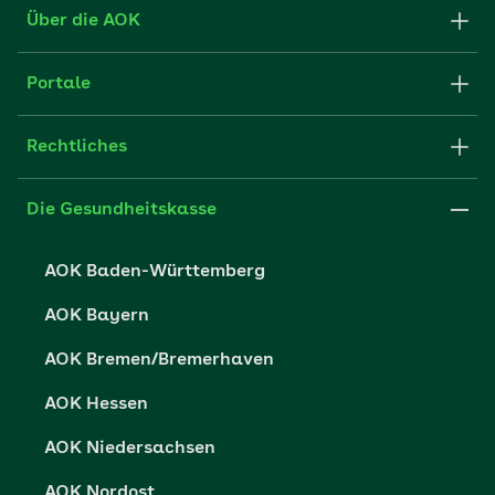
Formulare und Anträge
Über die AOK
Apps
Struktur & Verwaltung
Portale
E-Mail senden
Newsletter
Fachportal für Arbeitgeber
Rechtliches
FAQ
Medien der AOK
Leistungserbringer
Websitenutzung
Impressum
Die Gesundheitskasse
Partner der AOK
Karriere
Cookie-Einstellungen
AOK Baden-Württemberg
Presse- und Politikportal
Datenschutz
AOK Bayern
Vertriebspartner-Service
Fehlverhalten melden
AOK Bremen/Bremerhaven
Barrierefreiheit
AOK Hessen
Barriere melden
AOK Niedersachsen
AOK Nordost