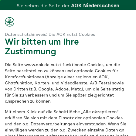
Zum
Sie sehen die Seite der
AOK Niedersachsen
Hauptinhalt
springen
Login
Suche
Menü
aok.de
sen
Neue Versorgungswege
Psychiatrische Versorgung
Datenschutzhinweis: Die AOK nutzt Cookies
Wir bitten um Ihre
Klicken Sie hier, wenn Sie zu einer anderen AOK
Modellvorhaben zur
Zustimmung
wechseln möchten.
Weiterentwicklung
Die Seite www.aok.de nutzt funktionale Cookies, um die
Seite bereitstellen zu können und optionale Cookies für
Komfortfunktionen (Anzeige einer regionalen AOK,
der Versorgung
Chatfunktion, Karten- und Videodienste, A/B-Tests) sowie
von Dritten (z.B. Google, Adobe, Meta), um die Seite stetig
psychisch kranker
für Sie zu verbessern und um Sie später zielgerichtet
ansprechen zu können.
Versicherter der AOK
Mit einem Klick auf die Schaltfläche „Alle akzeptieren“
erklären Sie sich mit dem Einsatz der optionalen Cookies
Niedersachsen
und den o.g. Datenverarbeitungen einverstanden. Wenn Sie
einwilligen werden zu den o.g. Zwecken einzelne Daten an