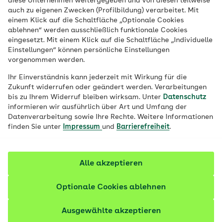
diese Unternehmen weitergegeben und von diesen teilweise
Die AOK Niedersachsen beteiligt sich
auch zu eigenen Zwecken (Profilbildung) verarbeitet. Mit
einem Klick auf die Schaltfläche „Optionale Cookies
zusammen mit der Psychiatrische Klinik in
ablehnen“ werden ausschließlich funktionale Cookies
Lüneburg an einem Modellvorhaben, um
eingesetzt. Mit einem Klick auf die Schaltfläche „Individuelle
Einstellungen“ können persönliche Einstellungen
die Versorgungsqualität von psychisch
vorgenommen werden.
erkrankten Menschen zu verbessern. Es
Ihr Einverständnis kann jederzeit mit Wirkung für die
handelt sich um ein exklusives und
Zukunft widerrufen oder geändert werden. Verarbeitungen
kostenfreies Angebot für Mitglieder der
bis zu Ihrem Widerruf bleiben wirksam. Unter
Datenschutz
AOK Niedersachsen.
informieren wir ausführlich über Art und Umfang der
Datenverarbeitung sowie Ihre Rechte. Weitere Informationen
finden Sie unter
Impressum
und
Barrierefreiheit
.
Alle akzeptieren
Optionale Cookies ablehnen
Ausgewählte akzeptieren