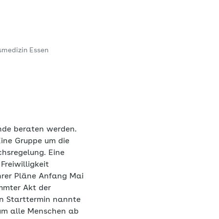
smedizin Essen
ende beraten werden.
Eine Gruppe um die
chsregelung. Eine
reiwilligkeit
ihrer Pläne Anfang Mai
immter Akt der
en Starttermin nannte
 um alle Menschen ab