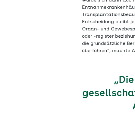
würde sich dann auch
Entnahmekrankenhäuse
Transplantationsbeauf
Entscheidung bleibt j
Organ- und Gewebespe
oder -register beziehu
die grundsätzliche Be
überführen“, machte A
„Die
gesellscha