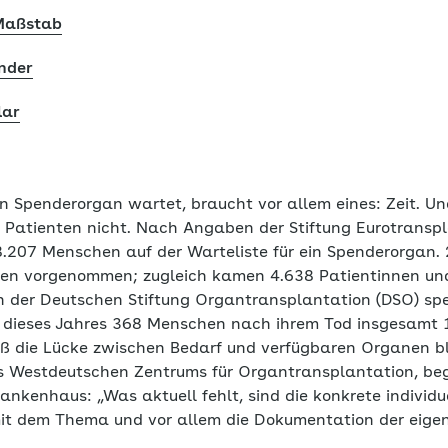
 Maßstab
änder
lar
in Spenderorgan wartet, braucht vor allem eines: Zeit. U
d Patienten nicht. Nach Angaben der Stiftung Eurotrans
.207 Menschen auf der Warteliste für ein Spenderorgan.
en vorgenommen; zugleich kamen 4.638 Patientinnen und
n der Deutschen Stiftung Organtransplantation (DSO) sp
ril dieses Jahres 368 Menschen nach ihrem Tod insgesamt 
oß die Lücke zwischen Bedarf und verfügbaren Organen bl
 des Westdeutschen Zentrums für Organtransplantation, be
rankenhaus: „Was aktuell fehlt, sind die konkrete individu
it dem Thema und vor allem die Dokumentation der eige