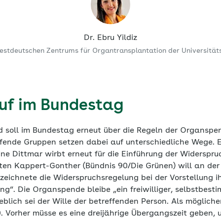
Dr. Ebru Yildiz
Westdeutschen Zentrums für Organtransplantation der Universität
uf im Bundestag
d soll im Bundestag erneut über die Regeln der Organsp
ifende Gruppen setzen dabei auf unterschiedliche Wege. 
e Dittmar wirbt erneut für die Einführung der Widerspru
en Kappert-Gonther (Bündnis 90/Die Grünen) will an der F
ezeichnete die Widerspruchsregelung bei der Vorstellung 
g“. Die Organspende bleibe „ein freiwilliger, selbstbest
blich sei der Wille der betreffenden Person. Als möglich
0. Vorher müsse es eine dreijährige Übergangszeit geben,