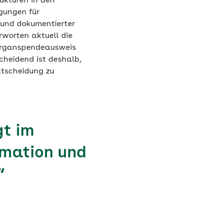
kturen in den
gungen für
 und dokumentierter
rworten aktuell die
Organspendeausweis
cheidend ist deshalb,
ntscheidung zu
gt im
rmation und
“