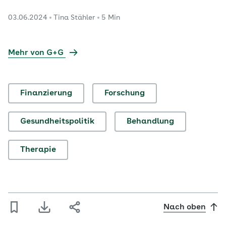
Nierenspende standen. Bundesgesundheitsminister
03.06.2024
Tina Stähler
5 Min
Karl Lauterbach (SPD) plant deshalb, die
Bedingungen für Spendernieren zukünftig zu
erleichtern. Ob dies ein Meilenstein sein könnte, um
Mehr von G+G
die Zahl der Organspenden generell…
Finanzierung
Forschung
Gesundheitspolitik
Behandlung
Therapie
Nach oben