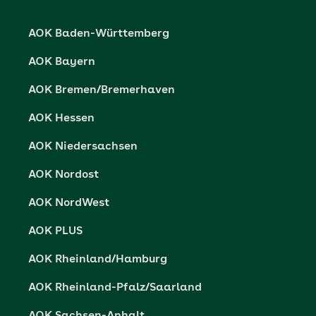
Karriere
Cookie-Einstellungen
AOK Baden-Württemberg
Presse- und Politikportal
Datenschutz
AOK Bayern
Vertriebspartner-Service
Fehlverhalten melden
AOK Bremen/Bremerhaven
Barrierefreiheit
AOK Hessen
Barriere melden
AOK Niedersachsen
AOK Nordost
AOK NordWest
AOK PLUS
AOK Rheinland/Hamburg
AOK Rheinland-Pfalz/Saarland
AOK Sachsen-Anhalt