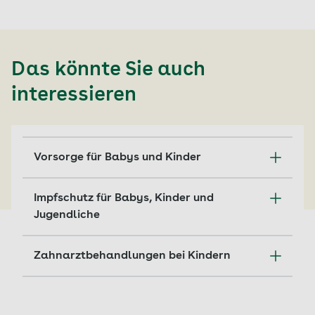
Das könnte Sie auch
interessieren
Vorsorge für Babys und Kinder
Vorsorge-Checks zählen zu den wichtigsten
Impfschutz für Babys, Kinder und
Arztbesuchen für Kinder. Die AOK übernimmt
Jugendliche
die Kosten.
Impfungen für Kinder und Jugendliche: Infos
Mehr erfahren
Zahnarztbehandlungen bei Kindern
zu den wichtigsten Terminen.
Mit Kind zum Zahnarzt: Die AOK trägt die
Mehr erfahren
Kosten für Vorsorge und Behandlung ab dem