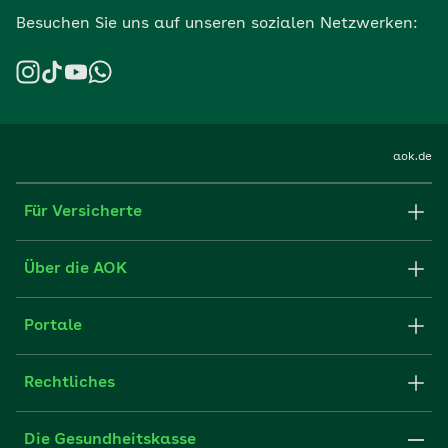
Besuchen Sie uns auf unseren sozialen Netzwerken:
aok.de
Für Versicherte
Formulare und Anträge
Über die AOK
Apps
Struktur & Verwaltung
Portale
E-Mail senden
Newsletter
Fachportal für Arbeitgeber
Rechtliches
FAQ
Medien der AOK
Leistungserbringer
Websitenutzung
Impressum
Die Gesundheitskasse
Partner der AOK