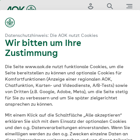
Zum
Hauptinhalt
Login
Suche
Menü
springen
aok.de
ung
Krankheiten & Behandlungen
Mittelohrentzündung
Datenschutzhinweis: Die AOK nutzt Cookies
Wir bitten um Ihre
Mittelohrentzündung
Zustimmung
Die Seite www.aok.de nutzt funktionale Cookies, um die
Die Entzündung des Mittelohrs ist eine
Seite bereitstellen zu können und optionale Cookies für
Komfortfunktionen (Anzeige einer regionalen AOK,
ernst zu nehmende, häufig bei Kindern
Chatfunktion, Karten- und Videodienste, A/B-Tests) sowie
auftretende Infektionskrankheit. Wie eine
von Dritten (z.B. Google, Adobe, Meta), um die Seite stetig
Mittelohrentzündung entsteht, welche
für Sie zu verbessern und um Sie später zielgerichtet
ansprechen zu können.
Behandlungsmöglichkeiten es gibt und zu
welchen Komplikationen es kommen kann,
Mit einem Klick auf die Schaltfläche „Alle akzeptieren“
erklären Sie sich mit dem Einsatz der optionalen Cookies
lesen Sie auf diesen Seiten.
und den o.g. Datenverarbeitungen einverstanden. Wenn Sie
einwilligen werden zu den o.g. Zwecken einzelne Daten an