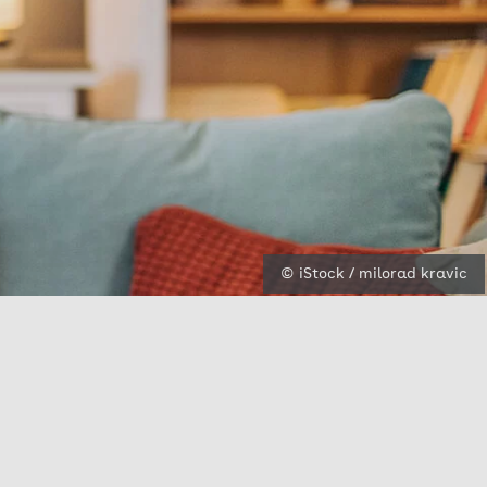
© iStock / milorad kravic