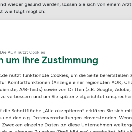
nd wieder gesund werden, lassen Sie sich von einem Arzt 
st wie folgt möglich:
n der Sprechstunde
n der Videosprechstunde
am Telefon
 Die AOK nutzt Cookies
en um Ihre Zustimmung
t die Krankmeldung
de nutzt funktionale Cookies, um die Seite bereitstellen
 für Komfortfunktionen (Anzeige einer regionalen AOK, Ch
eber und zur AOK
ienste, A/B-Tests) sowie von Dritten (z.B. Google, Adobe,
ie zu verbessern und um Sie später zielgerichtet anspreche
 Ärztin Sie krankschreibt, übermittelt die Arztpraxis die
f die Schaltfläche „Alle akzeptieren“ erklären Sie sich mi
rankenkasse – mit der sogenannten elektronischen
s und den o.g. Datenverarbeitungen einverstanden. Wenn 
scheinigung (eAU).
Sie müssen keine AU-Bescheinigung m
g. Zwecken einzelne Daten an diese Unternehmen weiter