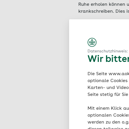
Ruhe erholen können u
krankschreiben. Dies i
Krankschreibung i
Krankschreibung i
Krankschreibung 
Datenschutzhinweis:
Wir bitt
So komm
Die Seite www.aok.
optionale Cookies
Arbeitg
Karten- und Videod
Seite stetig für S
Wenn der Arzt oder die
Mit einem Klick au
elektronisch an die K
optionalen Cookie
Arbeitsunfähigkeitsbe
werden zu den o.
einreichen.