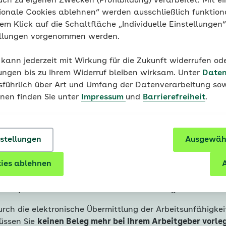
uch zu eigenen Zwecken (Profilbildung) verarbeitet. Mit ei
ionale Cookies ablehnen“ werden ausschließlich funktion
nem Klick auf die Schaltfläche „Individuelle Einstellungen
ellungen vorgenommen werden.
 kann jederzeit mit Wirkung für die Zukunft widerrufen o
hr Arbeitgeber erhält die Arbeitsunfähi
ungen bis zu Ihrem Widerruf bleiben wirksam. Unter
Daten
olgendem Weg
usführlich über Art und Umfang der Datenverarbeitung sow
onen finden Sie unter
Impressum
und
Barrierefreiheit
.
Informieren Sie Ihren Arbeitgeber umgehend, wenn Sie 
nicht arbeiten können. Das können Sie auch schon vo
erledigen.
nstellungen
Ausgewähl
Nachdem Ihr Arzt oder Ihre Ärztin Sie krankgeschrieben
die Arztpraxis die eAU an die AOK.
ies ablehnen
A
Ihr Arbeitgeber ruft den Arbeitsunfähigkeitsnachweis di
ab, natürlich ohne Kenntnis über Ihre Diagnosen zu erh
urch die elektronische Übermittlung der Arbeitsunfähigke
üssen Sie
keinen Beleg mehr bei Ihrem Arbeitgeber vorle