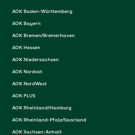
Karriere
Cookie-Einstellungen
AOK Baden-Württemberg
Presse- und Politikportal
Datenschutz
AOK Bayern
Vertriebspartner-Service
Fehlverhalten melden
AOK Bremen/Bremerhaven
Barrierefreiheit
AOK Hessen
Barriere melden
AOK Niedersachsen
AOK Nordost
AOK NordWest
AOK PLUS
AOK Rheinland/Hamburg
AOK Rheinland-Pfalz/Saarland
AOK Sachsen-Anhalt