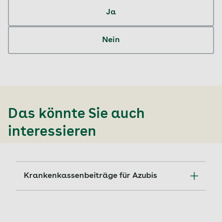
Ja
Nein
Das könnte Sie auch
interessieren
Krankenkassenbeiträge für Azubis
Krankenversicherung für Auszubildende –
welche Beiträge sind fällig? Was bietet die
AOK für Azubis?