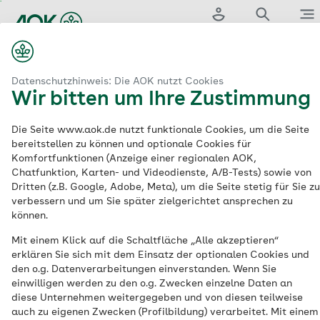
Zum
Hauptinhalt
Login
Suche
Menü
springen
aok.de
enkassenbeiträge
Krankenkassenbeiträge für Studierende
Datenschutzhinweis: Die AOK nutzt Cookies
Wir bitten um Ihre Zustimmung
Studentische
Die Seite www.aok.de nutzt funktionale Cookies, um die Seite
bereitstellen zu können und optionale Cookies für
Krankenversicherung
Komfortfunktionen (Anzeige einer regionalen AOK,
Chatfunktion, Karten- und Videodienste, A/B-Tests) sowie von
Dritten (z.B. Google, Adobe, Meta), um die Seite stetig für Sie zu
Die Krankenversicherung für Studierende
verbessern und um Sie später zielgerichtet ansprechen zu
können.
ist in Deutschland eine
Pflichtversicherung. Studierende an
Mit einem Klick auf die Schaltfläche „Alle akzeptieren“
erklären Sie sich mit dem Einsatz der optionalen Cookies und
staatlichen oder staatlich anerkannten
den o.g. Datenverarbeitungen einverstanden. Wenn Sie
Hochschulen müssen in der Kranken- und
einwilligen werden zu den o.g. Zwecken einzelne Daten an
Pflegeversicherung versichert sein. Bis zum
diese Unternehmen weitergegeben und von diesen teilweise
auch zu eigenen Zwecken (Profilbildung) verarbeitet. Mit einem
25. Geburtstag können Sie beitragsfrei