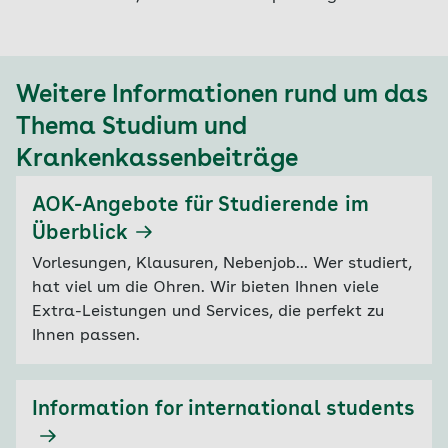
Privattarifen
Risikoeinstufung durch Vergabe von
Risikopunkten zur individuellen
Beitragsberechnung;
Weitere Informationen rund um das
einkommensunabhängige
Thema Studium und
Betragsentwicklung; Beihilfe nur bei Bezug
von Kindergeld
Krankenkassenbeiträge
AOK-Angebote für Studierende im
Überblick
Vorlesungen, Klausuren, Nebenjob... Wer studiert,
hat viel um die Ohren. Wir bieten Ihnen viele
Extra-Leistungen und Services, die perfekt zu
Ihnen passen.
Information for international students