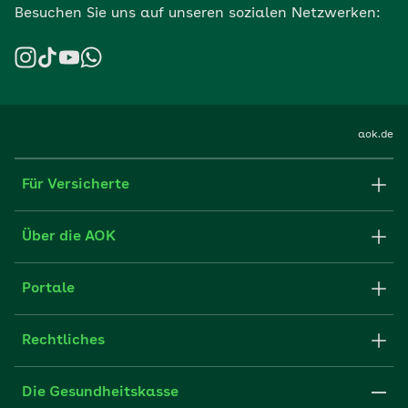
Besuchen Sie uns auf unseren sozialen Netzwerken:
aok.de
Für Versicherte
Formulare und Anträge
Über die AOK
Apps
Struktur & Verwaltung
Portale
E-Mail senden
Newsletter
Fachportal für Arbeitgeber
Rechtliches
FAQ
Medien der AOK
Leistungserbringer
Websitenutzung
Impressum
Die Gesundheitskasse
Partner der AOK