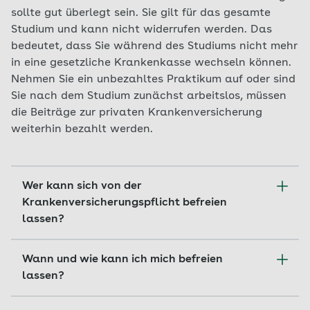
können Sie dafür einen Antrag auf
Studieren Sie in einem Land, mit dem
sollte gut überlegt sein. Sie gilt für das gesamte
Mitgliedschaft stellen.
Deutschland kein Sozialversicherungsabkommen
Studium und kann nicht widerrufen werden. Das
abgeschlossen hat, müssen Sie sich mit einer
bedeutet, dass Sie während des Studiums nicht mehr
privaten Krankenversicherung absichern. Gern
in eine gesetzliche Krankenkasse wechseln können.
beraten wir Sie, welche Länder das betrifft.
Nehmen Sie ein unbezahltes Praktikum auf oder sind
Sie nach dem Studium zunächst arbeitslos, müssen
Mehr zum Thema Auslandsstudium und
die Beiträge zur privaten Krankenversicherung
Krankenversicherung
weiterhin bezahlt werden.
Wer kann sich von der
Krankenversicherungspflicht befreien
lassen?
Für Studierende an staatlichen oder staatlich
Wann und wie kann ich mich befreien
anerkannten Hochschulen besteht grundsätzlich
lassen?
Versicherungspflicht in der gesetzlichen
Kranken- und Pflegeversicherung. Sie beginnt in