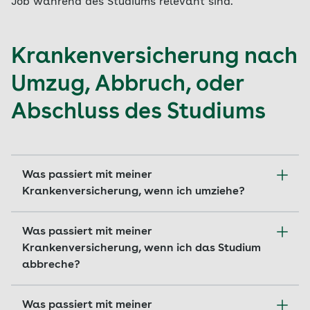
Job während des Studiums relevant sind.
Krankenversicherung nach
Umzug, Abbruch, oder
Abschluss des Studiums
Was passiert mit meiner
Krankenversicherung, wenn ich umziehe?
Bei einem Umzug müssen Sie lediglich Ihre
Was passiert mit meiner
Adressdaten bei der Krankenkasse und auf Ihrer
Krankenversicherung, wenn ich das Studium
elektronischen Gesundheitskarte ändern lassen.
abbreche?
Wechseln Sie hingegen auch die Hochschule,
benötigen Sie einen neuen
Informieren Sie uns bei einem Studienabbruch
Was passiert mit meiner