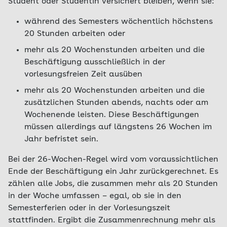
Student oder Studentin versichert bleiben, wenn sie:
die Mitarbeit in Hochschulgremien
Bitte beachten Sie: Beschäftigungen, die länger
als drei Monate oder 70 Arbeitstage andauern,
die Ablehnung im Auswahlverfahren zum
während des Semesters wöchentlich höchstens
gelten als regelmäßig und sind nicht mehr
gewählten Studium
20 Stunden arbeiten oder
versicherungsfrei. Sie dürfen dann nicht mehr in
freiwilliger Wehrdienst oder
mehr als 20 Wochenstunden arbeiten und die
der beitragsfreien Familienversicherung
Bundesfreiwilligendienst
Beschäftigung ausschließlich in der
mitversichert sein.
vorlesungsfreien Zeit ausüben
ein Freiwilliges Soziales beziehungsweise
Ökologisches Jahr
mehr als 20 Wochenstunden arbeiten und die
zusätzlichen Stunden abends, nachts oder am
ein studienvorbereitender Sprachkurs mit
Wochenende leisten. Diese Beschäftigungen
Prüfungsabschluss der DSH (Deutsche
müssen allerdings auf längstens 26 Wochen im
Sprachprüfung für den Hochschulzugang)
Jahr befristet sein.
der Besuch eines Studienkollegs mit
Abschluss durch Feststellungsprüfung
Bei der 26-Wochen-Regel wird vom voraussichtlichen
Ende der Beschäftigung ein Jahr zurückgerechnet. Es
Bitte wenden Sie sich direkt an Ihre
AOK vor Ort
,
zählen alle Jobs, die zusammen mehr als 20 Stunden
um Einzelheiten für eine Verlängerung der
in der Woche umfassen – egal, ob sie in den
studentischen Krankenversicherung zu
Semesterferien oder in der Vorlesungszeit
besprechen.
stattfinden. Ergibt die Zusammenrechnung mehr als