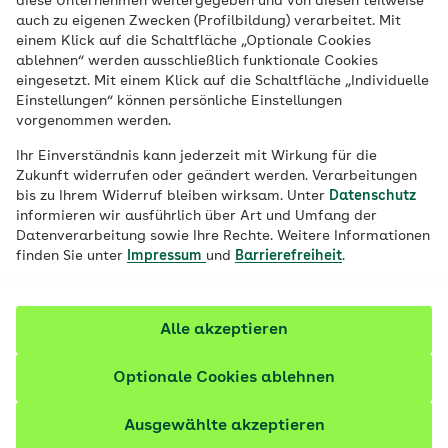
diese Unternehmen weitergegeben und von diesen teilweise
auch zu eigenen Zwecken (Profilbildung) verarbeitet. Mit
einem Klick auf die Schaltfläche „Optionale Cookies
ablehnen“ werden ausschließlich funktionale Cookies
eingesetzt. Mit einem Klick auf die Schaltfläche „Individuelle
Einstellungen“ können persönliche Einstellungen
vorgenommen werden.
Ihr Einverständnis kann jederzeit mit Wirkung für die
Zukunft widerrufen oder geändert werden. Verarbeitungen
bis zu Ihrem Widerruf bleiben wirksam. Unter
Datenschutz
informieren wir ausführlich über Art und Umfang der
Datenverarbeitung sowie Ihre Rechte. Weitere Informationen
finden Sie unter
Impressum
und
Barrierefreiheit
.
© iStock/Jan-Schneckenhaus
Mitten in Deutschland:
Alle akzeptieren
Ihre AOK in Kassel ist
Optionale Cookies ablehnen
für Sie da.
Ausgewählte akzeptieren