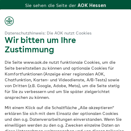
Zum
Sie sehen die Seite der
AOK Hessen
Hauptinhalt
springen
Login
Suche
Menü
aok.de
Hessen
Region
AOK Kassel – Ihre Krankenkasse vor Ort
Datenschutzhinweis: Die AOK nutzt Cookies
Wir bitten um Ihre
In der documenta-Stadt: Ihre AOK Kassel
Zustimmung
Ihre AOK Hessen in
Die Seite www.aok.de nutzt funktionale Cookies, um die
Seite bereitstellen zu können und optionale Cookies für
Kassel
Komfortfunktionen (Anzeige einer regionalen AOK,
Chatfunktion, Karten- und Videodienste, A/B-Tests) sowie
von Dritten (z.B. Google, Adobe, Meta), um die Seite stetig
für Sie zu verbessern und um Sie später zielgerichtet
Die AOK Kassel berät Sie mitten in der
ansprechen zu können.
Stadt. Nutzen Sie dieses und weitere
Mit einem Klick auf die Schaltfläche „Alle akzeptieren“
Angebote ganz in Ihrer Nähe.
erklären Sie sich mit dem Einsatz der optionalen Cookies
und den o.g. Datenverarbeitungen einverstanden. Wenn Sie
einwilligen werden zu den o.g. Zwecken einzelne Daten an