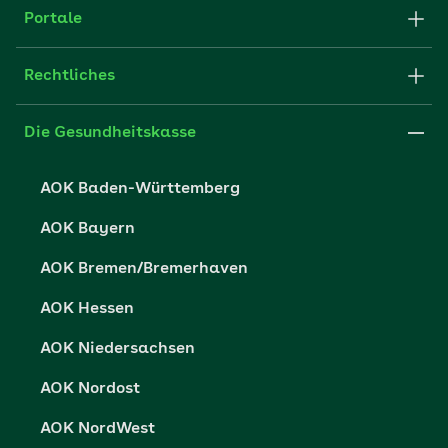
Apps
Struktur & Verwaltung
Portale
E-Mail senden
Newsletter
Fachportal für Arbeitgeber
Rechtliches
FAQ
Medien der AOK
Leistungserbringer
Websitenutzung
Impressum
Die Gesundheitskasse
Partner der AOK
Karriere
Cookie-Einstellungen
AOK Baden-Württemberg
Presse- und Politikportal
Datenschutz
AOK Bayern
Vertriebspartner-Service
Fehlverhalten melden
AOK Bremen/Bremerhaven
Barrierefreiheit
AOK Hessen
Barriere melden
AOK Niedersachsen
AOK Nordost
AOK NordWest