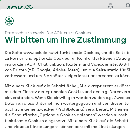
Zum
Hauptinhalt
Login
Suc
springen
aok.de
ebote
Digitale Gesundheitsanwendungen: Apps auf Rezept
Datenschutzhinweis: Die AOK nutzt Cookies
Wir bitten um Ihre Zustimmung
Digitale
Die Seite www.aok.de nutzt funktionale Cookies, um die Seite be
zu können und optionale Cookies für Komfortfunktionen (Anzeig
Gesundheitsanwendu
regionalen AOK, Chatfunktion, Karten- und Videodienste, A/B-T
von Dritten (z.B. Google, Adobe, Meta), um die Seite stetig für S
(DiGA):
Apps auf
verbessern und um Sie später zielgerichtet ansprechen zu könn
Mit einem Klick auf die Schaltfläche „Alle akzeptieren“ erklären
Rezept
mit dem Einsatz der optionalen Cookies und den o.g. Datenver
einverstanden. Wenn Sie einwilligen werden zu den o.g. Zwecke
Daten an diese Unternehmen weitergegeben und von diesen tei
auch zu eigenen Zwecken (Profilbildung) verarbeitet. Mit einem
Eine Leistung bei allen AOKs
die Schaltfläche „Optionale Cookies ablehnen“ werden ausschli
funktionale Cookies eingesetzt. Mit einem Klick auf die Schaltf
Apps auf Rezept: Ärztinnen und Ärzte
„Individuelle Einstellungen“ können persönliche Einstellungen