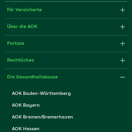
Für Versicherte
Formulare und Anträge
Über die AOK
Apps
Struktur & Verwaltung
Portale
E-Mail senden
Newsletter
Fachportal für Arbeitgeber
Rechtliches
FAQ
Medien der AOK
Leistungserbringer
Websitenutzung
Impressum
Die Gesundheitskasse
Partner der AOK
Karriere
Cookie-Einstellungen
AOK Baden-Württemberg
Presse- und Politikportal
Datenschutz
AOK Bayern
Vertriebspartner-Service
Fehlverhalten melden
AOK Bremen/Bremerhaven
Barrierefreiheit
AOK Hessen