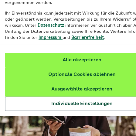
vorgenommen werden.
dürfen geprüfte Gesundheits- oder
Medizin-Apps als digitale
Ihr Einverständnis kann jederzeit mit Wirkung für die Zukunft 
oder geändert werden. Verarbeitungen bis zu Ihrem Widerruf b
Gesundheitsanwendungen (DiGA)
wirksam. Unter
Datenschutz
informieren wir ausführlich über 
verordnen. Welche Apps dazu zählen und
Umfang der Datenverarbeitung sowie Ihre Rechte. Weitere Inf
finden Sie unter
Impressum
und
Barrierefreiheit
.
unter welchen Voraussetzungen die AOK
die Kosten übernimmt, erfahren Sie hier.
Alle akzeptieren
Optionale Cookies ablehnen
Ausgewählte akzeptieren
Individuelle Einstellungen