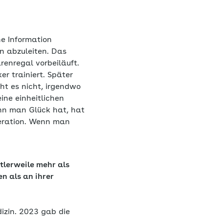
e Information
n abzuleiten. Das
enregal vorbeiläuft.
r trainiert. Später
t es nicht, irgendwo
ne einheitlichen
nn man Glück hat, hat
neration. Wenn man
ttlerweile mehr als
n als an ihrer
izin. 2023 gab die