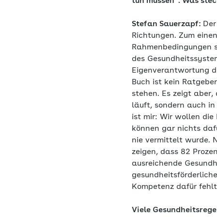
tun müssen“. Was stec
Stefan Sauerzapf:
Der
Richtungen. Zum einen 
Rahmenbedingungen sch
des Gesundheitssystem
Eigenverantwortung d
Buch ist kein Ratgebe
stehen. Es zeigt aber,
läuft, sondern auch i
ist mir: Wir wollen di
können gar nichts daf
nie vermittelt wurde. 
zeigen, dass 82 Proze
ausreichende Gesundhe
gesundheitsförderlich
Kompetenz dafür fehl
Viele Gesundheitsregel