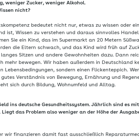
, weniger Zucker, weniger Alkohol.
issen nicht?
skompetenz bedeutet nicht nur, etwas zu wissen oder ein
nd ist, Wissen zu verstehen und daraus sinnvolles Handel
en Sie ein Kind, das im Supermarkt an 20 Metern Süßwar
den die Eltern schwach, und das Kind wird früh auf Zucke
langes Sitzen und andere Gewohnheiten dazu. Dann reich
ich mehr bewegen. Wir haben außerdem in Deutschland kei
en Lebensbedingungen, sondern einen Flickenteppich. We
in gutes Verständnis von Bewegung, Ernährung und Rege
ieht sich durch Bildung, Wohnumfeld und Alltag.
 Geld ins deutsche Gesundheitssystem. Jährlich sind es mi
o. Liegt das Problem also weniger an der Höhe der Ausgabe
r wir finanzieren damit fast ausschließlich Reparaturmed