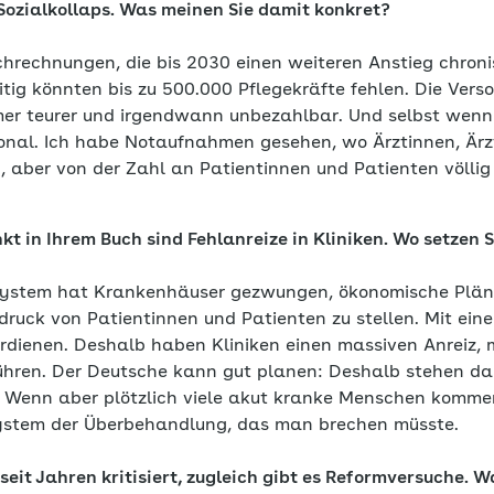
Sozialkollaps. Was meinen Sie damit konkret?
chrechnungen, die bis 2030 einen weiteren Anstieg chron
tig könnten bis zu 500.000 Pflegekräfte fehlen. Die Vers
mer teurer und irgendwann unbezahlbar. Und selbst wenn
sonal. Ich habe Notaufnahmen gesehen, wo Ärztinnen, Ärz
n, aber von der Zahl an Patientinnen und Patienten völlig 
nkt in Ihrem Buch sind Fehlanreize in Kliniken. Wo setzen 
ystem hat Krankenhäuser gezwungen, ökonomische Plän
druck von Patientinnen und Patienten zu stellen. Mit ei
erdienen. Deshalb haben Kliniken einen massiven Anreiz, m
hren. Der Deutsche kann gut planen: Deshalb stehen da
 Wenn aber plötzlich viele akut kranke Menschen kommen
System der Überbehandlung, das man brechen müsste.
it Jahren kritisiert, zugleich gibt es Reformversuche. Wa