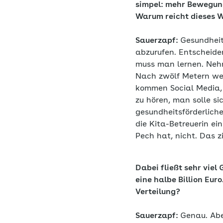
simpel: mehr Bewegung
Warum reicht dieses W
Sauerzapf:
Gesundheit
abzurufen. Entscheide
muss man lernen. Nehm
Nach zwölf Metern wer
kommen Social Media, 
zu hören, man solle s
gesundheitsförderlich
die Kita-Betreuerin e
Pech hat, nicht. Das z
Dabei fließt sehr viel
eine halbe Billion Eur
Verteilung?
Sauerzapf:
Genau. Abe