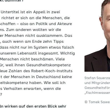
kt dahinter?
 Untertitel ist ein Appell in zwei
richtet er sich an die Menschen, die
affen – also an Politik und Akteure
s. Zum anderen wollten wir die
er Menschen nicht ausklammern. Das
r, auch wenn am Ende zehn Tipps
 dass nicht nur im System etwas falsch
n unserem Lebensstil insgesamt. Wichtig
e Menschen nicht beschämen. Viele
ür, weil ihnen Gesundheitskompetenz
Neue Zahlen des Robert-Koch-Instituts
nt der Menschen in Deutschland keine
Stefan Sauerzap
itskompetenz haben. Wie soll ich
und Mitgründer
Gesundheitsför
es Verhalten erwarten, wenn die
„fischimwasser
t?
© Tomek Sawe
n wirken auf den ersten Blick sehr