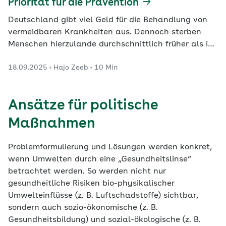
Priorität für die Prävention
Deutschland gibt viel Geld für die Behandlung von
vermeidbaren Krankheiten aus. Dennoch sterben
Menschen hierzulande durchschnittlich früher als in
vergleichbaren Nachbarstaaten. Eine wirksame
18.09.2025
Hajo Zeeb
10 Min
Public-Health-Strategie ist daher überfällig.
Ansätze für politische
Maßnahmen
Problemformulierung und Lösungen werden konkret,
wenn Umwelten durch eine „Gesundheitslinse“
betrachtet werden. So werden nicht nur
gesundheitliche Risiken bio-physikalischer
Umwelteinflüsse (z. B. Luftschadstoffe) sichtbar,
sondern auch sozio-ökonomische (z. B.
Gesundheitsbildung) und sozial-ökologische (z. B.