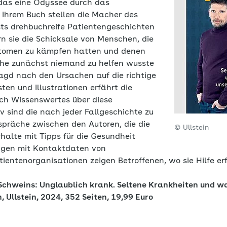
das eine Odyssee durch das
 ihrem Buch stellen die Macher des
ts drehbuchreife Patientengeschichten
n sie die Schicksale von Menschen, die
tomen zu kämpfen hatten und denen
uche zunächst niemand zu helfen wusste
Jagd nach den Ursachen auf die richtige
ten und Illustrationen erfährt die
ch Wissenswertes über diese
v sind die nach jeder Fallgeschichte zu
präche zwischen den Autoren, die die
© Ullstein
halte mit Tipps für die Gesundheit
ungen mit Kontaktdaten von
ientenorganisationen zeigen Betroffenen, wo sie Hilfe er
Schweins: Unglaublich krank. Seltene Krankheiten und wa
, Ullstein, 2024, 352 Seiten, 19,99 Euro