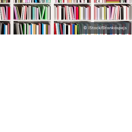
© iStock/Brankospejs