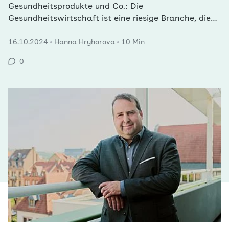
Gesundheitsprodukte und Co.: Die
Gesundheitswirtschaft ist eine riesige Branche, die
das Wohl und Wehe der Gesamtwirtschaft und der
16.10.2024
Hanna Hryhorova
10 Min
Gesellschaft massiv beeinflusst. Wie groß ihre
Bedeutung ist, belegen jüngste Zahlen.
0