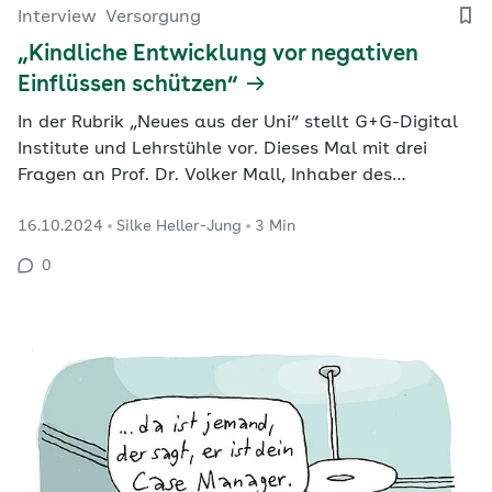
Interview
Versorgung
„Kindliche Entwicklung vor negativen
Einflüssen schützen“
In der Rubrik „Neues aus der Uni“ stellt G+G-Digital
Institute und Lehrstühle vor. Dieses Mal mit drei
Fragen an Prof. Dr. Volker Mall, Inhaber des
Lehrstuhls für Sozialpädiatrie der Technischen
16.10.2024
Silke Heller-Jung
3 Min
Universität München und Ärztlicher Direktor des kbo-
Kinderzentrums München.
0