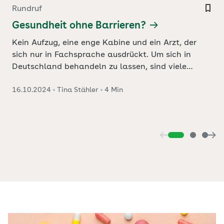
Rundruf
B
Gesundheit ohne Barrieren?
Kein Aufzug, eine enge Kabine und ein Arzt, der
sich nur in Fachsprache ausdrückt. Um sich in
Deutschland behandeln zu lassen, sind viele
Hindernisse zu überwinden. Wie lässt sich ein
G
16.10.2024
Tina Stähler
4 Min
1
gleichberechtigter Zugang für alle schaffen?