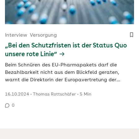
Interview
Versorgung
„Bei den Schutzfristen ist der Status Quo
unsere rote Linie“
Beim Schnüren des EU-Pharmapakets darf die
Bezahlbarkeit nicht aus dem Blickfeld geraten,
warnt die Direktorin der Europavertretung der
deutschen Sozialversicherungen. Ilka Wölfle rechnet
16.10.2024
Thomas Rottschäfer
5 Min
trotz kontroverser Interessen mit einer Einigung im
nächsten Jahr.
0