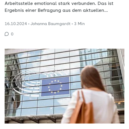
Arbeitsstelle emotional stark verbunden. Das ist
Ergebnis einer Befragung aus dem aktuellen
Fehlzeiten-Report. Unternehmen können viel für die
16.10.2024
Johanna Baumgardt
3 Min
Bindung tun.
0