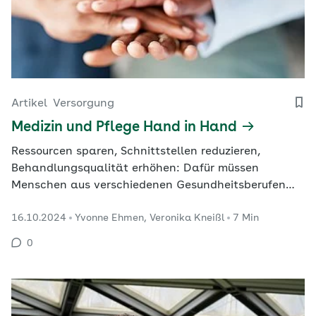
Artikel
Versorgung
Medizin und Pflege Hand in Hand
Ressourcen sparen, Schnittstellen reduzieren,
Behandlungsqualität erhöhen: Dafür müssen
Menschen aus verschiedenen Gesundheitsberufen
reibungslos zusammenarbeiten. Neue Berufsbilder in
16.10.2024
Yvonne Ehmen, Veronika Kneißl
7 Min
Medizin und Pflege fördern interprofessionelle Teams
und verbessern damit die Gesundheitsversorgung.
0