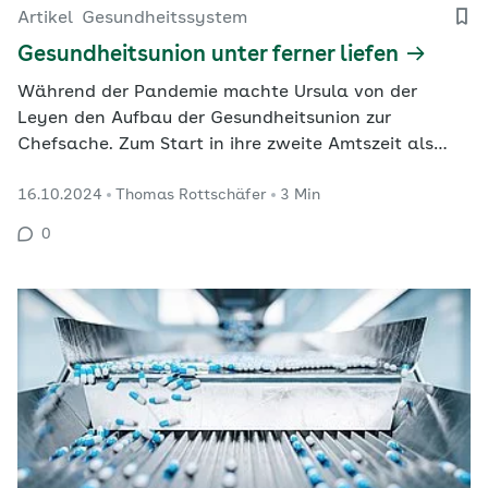
Artikel
Gesundheitssystem
Gesundheitsunion unter ferner liefen
Während der Pandemie machte Ursula von der
Leyen den Aufbau der Gesundheitsunion zur
Chefsache. Zum Start in ihre zweite Amtszeit als
Kommissionspräsidentin scheint die Euphorie
16.10.2024
Thomas Rottschäfer
3 Min
verflogen. EU-Gesundheitspolitiker befürchten eine
Herabstufung des Themas.
0