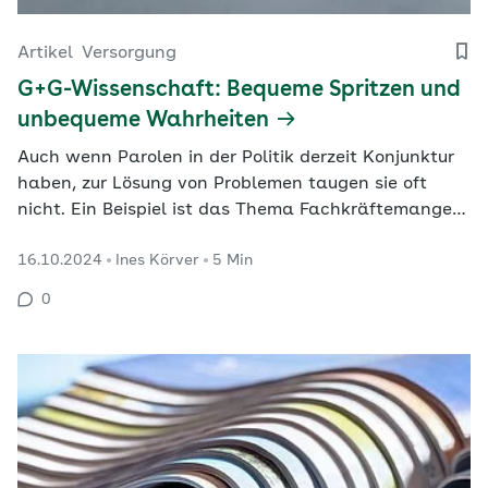
Artikel
Versorgung
G+G-Wissenschaft: Bequeme Spritzen und
unbequeme Wahrheiten
Auch wenn Parolen in der Politik derzeit Konjunktur
haben, zur Lösung von Problemen taugen sie oft
nicht. Ein Beispiel ist das Thema Fachkräftemangel
und wie man damit umgeht. Hier zeigt sich: Oft
16.10.2024
Ines Körver
5 Min
werden umfassende und daher nicht leicht zu
vermarktende Maßnahmen gebraucht, auch im
0
Gesundheitswesen.