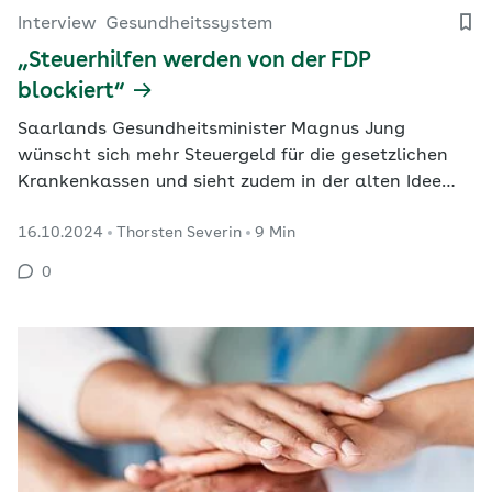
Interview
Gesundheitssystem
„Steuerhilfen werden von der FDP
blockiert“
Saarlands Gesundheitsminister Magnus Jung
wünscht sich mehr Steuergeld für die gesetzlichen
Krankenkassen und sieht zudem in der alten Idee
einer Bürgerversicherung eine Antwort auf aktuelle
16.10.2024
Thorsten Severin
9 Min
Probleme. Mit der FDP im Bund geht der SPD-Politiker
hart ins Gericht.
0