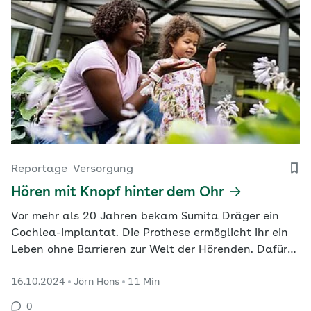
Reportage
Versorgung
Hören mit Knopf hinter dem Ohr
Vor mehr als 20 Jahren bekam Sumita Dräger ein
Cochlea-Implantat. Die Prothese ermöglicht ihr ein
Leben ohne Barrieren zur Welt der Hörenden. Dafür
hat die Erzieherin und Mutter einer kleinen Tochter
16.10.2024
Jörn Hons
11 Min
viel trainiert.
0