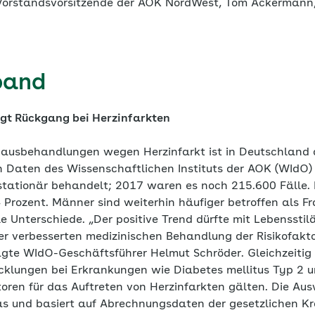
Vorstandsvorsitzende der AOK NordWest, Tom Ackermann, 
band
gt Rückgang bei Herzinfarkten
ausbehandlungen wegen Herzinfarkt ist in Deutschland 
 Daten des Wissenschaftlichen Instituts der AOK (WIdO
stationär behandelt; 2017 waren es noch 215.600 Fälle.
rozent. Männer sind weiterhin häufiger betroffen als F
le Unterschiede. „Der positive Trend dürfte mit Lebenssti
er verbesserten medizinischen Behandlung der Risikofakto
e WIdO-Geschäftsführer Helmut Schröder. Gleichzeitig v
klungen bei Erkrankungen wie Diabetes mellitus Typ 2 u
toren für das Auftreten von Herzinfarkten gälten. Die Aus
s und basiert auf Abrechnungsdaten der gesetzlichen Kr