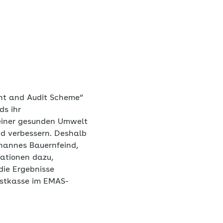
ent and Audit Scheme“
s ihr
einer gesunden Umwelt
nd verbessern. Deshalb
ohannes Bauernfeind,
ationen dazu,
die Ergebnisse
estkasse im EMAS-