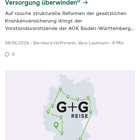
Versorgung überwinden“
Auf rasche strukturelle Reformen der gesetzlichen
Krankenversicherung dringt der
Vorstandsvorsitzende der AOK Baden-Württemberg,
Johannes Bauernfeind. Das geplante
08.06.2026
Bernhard Hoffmann, Vera Laumann
8 Min
Beitragssatzstabilisierungsgesetz verschaffe
finanzielle Stabilität bis maximal 2030. „Wir haben
0
also nur diesen Zeitraum, um neue Konzepte an den
Start zu bringen“, sagte Bauernfeind im…