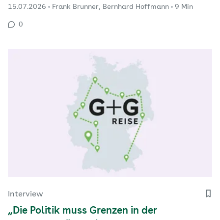
15.07.2026
Frank Brunner, Bernhard Hoffmann
9 Min
erklärt, warum Krankenhausversorgung, ambulante
Versorgung und Pflegeplanung neu aufgestellt
0
werden müssen – und weshalb der demografische
Wandel…
Interview
„Die Politik muss Grenzen in der