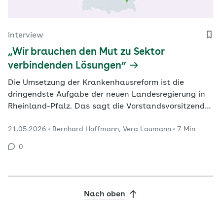
Interview
„Wir brauchen den Mut zu Sektor
verbindenden Lösungen“
Die Umsetzung der Krankenhausreform ist die
dringendste Aufgabe der neuen Landesregierung in
Rheinland-Pfalz. Das sagt die Vorstandsvorsitzende
der AOK Rheinland-Pfalz/Saarland, Dr. Martina
21.05.2026
Bernhard Hoffmann, Vera Laumann
7 Min
Niemeyer. Im Interview mit G+G nennt sie
Herausforderungen und Möglichkeiten, um die
0
medizinische und pflegerische Versorgung der
Menschen beiden Bundesländern…
Nach oben