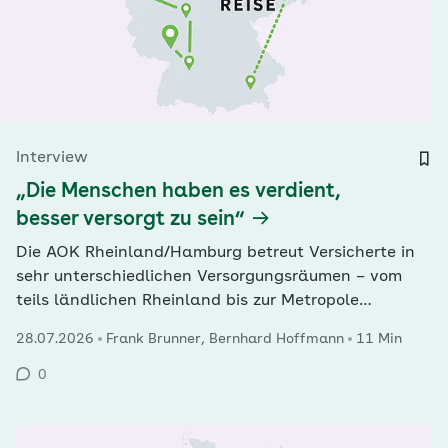
Interview
„Die Menschen haben es verdient,
besser versorgt zu sein“
Die AOK Rheinland/Hamburg betreut Versicherte in
sehr unterschiedlichen Versorgungsräumen – vom
teils ländlichen Rheinland bis zur Metropole
Hamburg. Im G+G-Interview erklärt der
28.07.2026
Frank Brunner, Bernhard Hoffmann
11 Min
Vorstandsvorsitzende Günter Wältermann, warum
rechnerische Überversorgung häufig am
0
tatsächlichen Bedarf vorbeigeht, wie Patientinnen
und Patienten künftig besser durch…