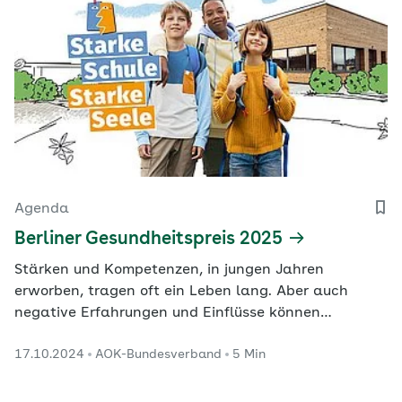
Agenda
Berliner Gesundheitspreis 2025
Stärken und Kompetenzen, in jungen Jahren
erworben, tragen oft ein Leben lang. Aber auch
negative Erfahrungen und Einflüsse können
dauerhafte Spuren hinterlassen. Deshalb ist es
17.10.2024
AOK-Bundesverband
5 Min
wichtig, im schulischen Setting die psychische
Gesundheit der Kinder zu stärken. Unter dem Motto
„Starke Schule, starke Seele“ haben Ärztekammer