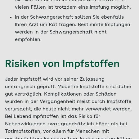
Krankheit auslösen. Die meisten Impfstoffe
vielen Fällen ist trotzdem eine Impfung möglich.
sind Totimpfstoffe.
In der Schwangerschaft sollten Sie ebenfalls
Lebendimpfstoff
besteht aus lebenden,
Ihren Arzt um Rat fragen. Bestimmte Impfungen
aber abgeschwächten Erregern. Diese
werden in der Schwangerschaft nicht
können sich noch vermehren, aber keine
empfohlen.
ernsthafte Erkrankung verursachen. Nur
selten kommt es zu einer leichten und
harmlosen
„Impfkrankheit“,
deren
Risiken von Impfstoffen
Symptome der echten Krankheit ähneln
können, beispielsweise zu sogenannten
Impfmasern.
Trotzdem werden
Jeder Impfstoff wird vor seiner Zulassung
Lebendimpfstoffe nicht bei Schwangeren
umfangreich geprüft. Moderne Impfstoffe sind daher
eingesetzt, um selbst ein theoretisches Risiko
gut verträglich. Komplikationen oder Schäden
auszuschließen.
wurden in der Vergangenheit meist durch Impfstoffe
verursacht, die heute nicht mehr verwendet werden.
Bei Lebendimpfstoffen ist das Risiko für
Nebenwirkungen zwar grundsätzlich höher als bei
Totimpfstoffen, vor allem für Menschen mit
geschwächtem Immunsystem. In den meisten Fällen