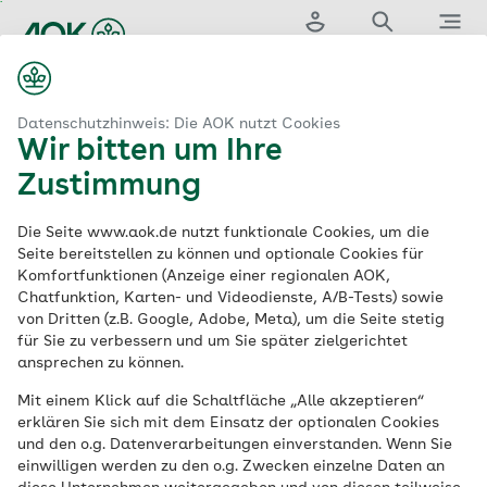
Zum
Hauptinhalt
Login
Suche
Menü
springen
aok.de
kte, Medikamente & Arzneimittel
Impfstoff und Impfungen
Datenschutzhinweis: Die AOK nutzt Cookies
Wir bitten um Ihre
Was Sie über
Zustimmung
Impfstoff und
Die Seite www.aok.de nutzt funktionale Cookies, um die
Seite bereitstellen zu können und optionale Cookies für
Komfortfunktionen (Anzeige einer regionalen AOK,
Impfungen
wissen
Chatfunktion, Karten- und Videodienste, A/B-Tests) sowie
von Dritten (z.B. Google, Adobe, Meta), um die Seite stetig
sollten
für Sie zu verbessern und um Sie später zielgerichtet
ansprechen zu können.
Mit einem Klick auf die Schaltfläche „Alle akzeptieren“
Impfungen gehören zu den wichtigsten
erklären Sie sich mit dem Einsatz der optionalen Cookies
Maßnahmen, um schwere
und den o.g. Datenverarbeitungen einverstanden. Wenn Sie
Infektionskrankheiten zu bekämpfen.
einwilligen werden zu den o.g. Zwecken einzelne Daten an