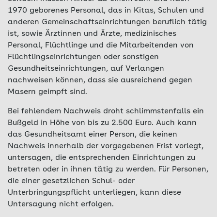
unabhängig von Impfungen häufig. Etwa
und 72 mit Todesfolge. Im diesem Zeitraum
1970 geborenes Personal, das in Kitas, Schulen und
zwei bis fünf Prozent der Kleinkinder neigen
wurden mehr als 120 Millionen Impfungen
anderen Gemeinschaftseinrichtungen beruflich tätig
zu Fieberkrämpfen. Die Krämpfe sind nicht
durchgeführt. Von der Auswertung
ist, sowie Ärztinnen und Ärzte, medizinisches
lebensbedrohlich, bereiten Eltern aber meist
ausgenommen sind COVID-19-Impfstoffe, die
Personal, Flüchtlinge und die Mitarbeitenden von
große Sorge. In seltenen Fällen können sie
das PEI gesondert analysiert hat. Hierzu wurden
Flüchtlingseinrichtungen oder sonstigen
auch nach einer Impfung auftreten, etwa bei
dem PEI bis zum 31. März 2023 nach mehr als
Gesundheitseinrichtungen, auf Verlangen
der Masern-Mumps-Röteln-Impfung in 25 bis
192 Millionen Impfungen in Deutschland mit
nachweisen können, dass sie ausreichend gegen
35 Fällen auf 100.000 geimpfte Kinder.
einem zugelassen COVID-19-Impfstoff 340.282
Masern geimpft sind.
Verdachtsfälle auf Impfkomplikationen
Bei fehlendem Nachweis droht schlimmstenfalls ein
gemeldet.
Bußgeld in Höhe von bis zu 2.500 Euro. Auch kann
das Gesundheitsamt einer Person, die keinen
Nachweis innerhalb der vorgegebenen Frist vorlegt,
untersagen, die entsprechenden Einrichtungen zu
betreten oder in ihnen tätig zu werden. Für Personen,
die einer gesetzlichen Schul- oder
Unterbringungspflicht unterliegen, kann diese
Untersagung nicht erfolgen.