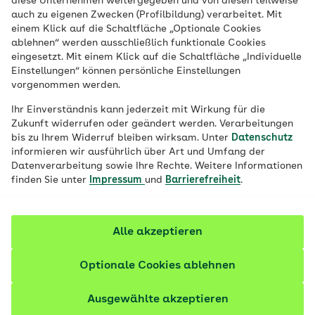
diese Unternehmen weitergegeben und von diesen teilweise
Dennoch fragen sich viele: Brauche ich
auch zu eigenen Zwecken (Profilbildung) verarbeitet. Mit
das überhaupt? Können der Impfstoff oder
einem Klick auf die Schaltfläche „Optionale Cookies
ablehnen“ werden ausschließlich funktionale Cookies
das Impfen sogar schaden? Die AOK
eingesetzt. Mit einem Klick auf die Schaltfläche „Individuelle
erklärt, wie Impfungen wirken und was Sie
Einstellungen“ können persönliche Einstellungen
über Impfstoffe und deren
vorgenommen werden.
Nebenwirkungen wissen sollten.
Ihr Einverständnis kann jederzeit mit Wirkung für die
Zukunft widerrufen oder geändert werden. Verarbeitungen
bis zu Ihrem Widerruf bleiben wirksam. Unter
Datenschutz
informieren wir ausführlich über Art und Umfang der
Datenverarbeitung sowie Ihre Rechte. Weitere Informationen
finden Sie unter
Impressum
und
Barrierefreiheit
.
Alle akzeptieren
Optionale Cookies ablehnen
Ausgewählte akzeptieren