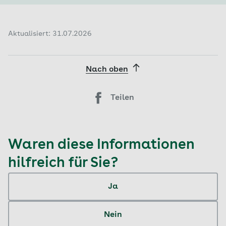
helfen, Nutzen, mögliche Risiken und offene
zu und informieren Sie sich unabhängig. Ihre
Fragen besser einzuordnen.
reguläre medizinische Behandlung darf nicht
davon abhängig gemacht werden, ob Sie eine
Aktualisiert: 31.07.2026
privat zu zahlende Zusatzleistung in Anspruch
nehmen. Bei Fragen können Sie sich an Ihre AOK
Nach oben
wenden. Auch die Verbraucherzentrale hat viele
Informationen zum Thema IGeL. In Konfliktfällen
ist auch die zuständige Ärztekammer eine
Teilen
Anlaufstelle.
Waren diese Informationen
hilfreich für Sie?
Ja
Nein