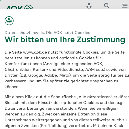
Zum
Hauptinhalt
Login
Suche
Men
springen
aok.de
dizinische Behandlung
Individuelle Gesundheitsleistungen
Datenschutzhinweis: Die AOK nutzt Cookies
Wir bitten um Ihre Zustimmung
Individuelle
Die Seite www.aok.de nutzt funktionale Cookies, um die Seite
bereitstellen zu können und optionale Cookies für
Gesundheitsleistunge
Komfortfunktionen (Anzeige einer regionalen AOK,
Chatfunktion, Karten- und Videodienste, A/B-Tests) sowie von
(IGeL)
Dritten (z.B. Google, Adobe, Meta), um die Seite stetig für Sie zu
verbessern und um Sie später zielgerichtet ansprechen zu
können.
Mit einem Klick auf die Schaltfläche „Alle akzeptieren“ erkläre
Eine Leistung bei allen AOKs
Sie sich mit dem Einsatz der optionalen Cookies und den o.g.
Datenverarbeitungen einverstanden. Wenn Sie einwilligen
Individuelle Gesundheitsleistungen, kurz
werden zu den o.g. Zwecken einzelne Daten an diese
IGeL, sind ärztliche Leistungen, die
Unternehmen weitergegeben und von diesen teilweise auch zu
eigenen Zwecken (Profilbildung) verarbeitet. Mit einem Klick
Versicherte selbst bezahlen. Ob eine IGeL