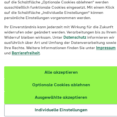
auf die Schaltfläche „Optionale Cookies ablehnen“ werden
sinnvoll ist, lässt sich nicht immer auf den
ausschließlich funktionale Cookies eingesetzt. Mit einem Klick
auf die Schaltfläche „Individuelle Einstellungen“ können
ersten Blick erkennen. Die AOK erklärt,
persönliche Einstellungen vorgenommen werden.
worauf Versicherte achten sollten, welche
Ihr Einverständnis kann jederzeit mit Wirkung für die Zukunft
Kosten übernommen werden und wie der
widerrufen oder geändert werden. Verarbeitungen bis zu Ihrem
IGeL-Monitor bei der Entscheidung hilft.
Widerruf bleiben wirksam. Unter
Datenschutz
informieren wir
ausführlich über Art und Umfang der Datenverarbeitung sowie
Ihre Rechte. Weitere Informationen finden Sie unter
Impressum
und
Barrierefreiheit
.
Alle akzeptieren
Optionale Cookies ablehnen
Ausgewählte akzeptieren
Individuelle Einstellungen