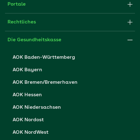
Struktur & Verwaltung
Portale
E-Mail senden
Newsletter
Fachportal für Arbeitgeber
Rechtliches
FAQ
Medien der AOK
Leistungserbringer
Websitenutzung
Impressum
Die Gesundheitskasse
Partner der AOK
Karriere
Cookie-Einstellungen
AOK Baden-Württemberg
Presse- und Politikportal
Datenschutz
AOK Bayern
Vertriebspartner-Service
Fehlverhalten melden
AOK Bremen/Bremerhaven
Barrierefreiheit
AOK Hessen
Barriere melden
AOK Niedersachsen
AOK Nordost
AOK NordWest