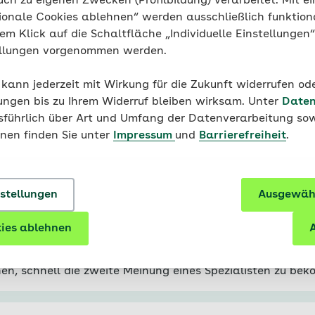
uch zu eigenen Zwecken (Profilbildung) verarbeitet. Mit ei
d gezeigt, wie Sie den Hoden am besten selbst untersuch
ionale Cookies ablehnen“ werden ausschließlich funktion
zu hören, gibt es keine wissenschaftlichen Hinweise, das
nem Klick auf die Schaltfläche „Individuelle Einstellungen
oder enge Kleidung ausgelöst werden kann.
ellungen vorgenommen werden.
 kann jederzeit mit Wirkung für die Zukunft widerrufen o
ungen bis zu Ihrem Widerruf bleiben wirksam. Unter
Daten
usführlich über Art und Umfang der Datenverarbeitung sow
onen finden Sie unter
Impressum
und
Barrierefreiheit
.
nstellungen
Ausgewähl
formationen
ies ablehnen
A
weitmeinung
nen, schnell die zweite Meinung eines Spezialisten zu be