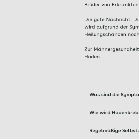
Brüder von Erkrankten 
Die gute Nachricht: D
wird aufgrund der Sym
Heilungschancen noch 
Zur Männergesundheit 
Hoden.
Was sind die Sympt
Durch eine regelmäß
Wie wird Hodenkreb
eine Erkrankung hind
dabei bestimmte Ver
Wird Hodenkrebs früh
Regelmäßige Selbst
Stadium stehen Oper