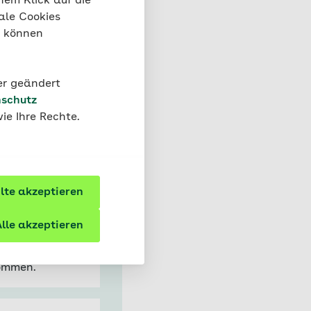
nem Klick auf die
en können.
ale Cookies
s Hodenkrebs durch
“ können
der geändert
schutz
ie Ihre Rechte.
te akzeptieren
lle akzeptieren
kommen.