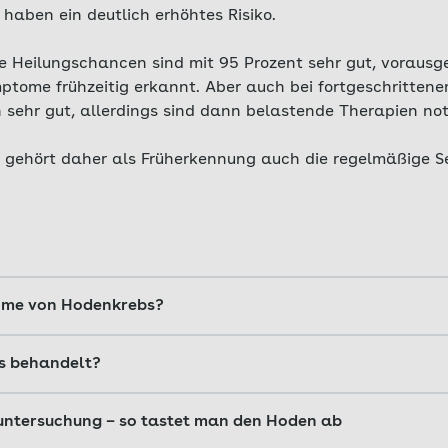
haben ein deutlich erhöhtes Risiko.
ie Heilungschancen sind mit 95 Prozent sehr gut, vorausg
ptome frühzeitig erkannt. Aber auch bei fortgeschrittene
sehr gut, allerdings sind dann belastende Therapien no
gehört daher als Früherkennung auch die regelmäßige S
ome von Hodenkrebs?
ige Selbstuntersuchung der Hoden werden zuverlässig Auff
s behandelt?
euten können, frühzeitig entdeckt. Sprechen Sie mit Ihre
änderungen feststellen. Das können etwa folgende sein:
zeitig erkannt, lässt er sich sehr gut behandeln. In Abh
untersuchung – so tastet man den Hoden ab
ation und/oder Chemotherapie zur Verfügung. Fruchtbark