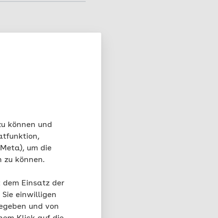
einer Chemotherapie
tuntersuchung ist
ät zur Routine
gewöhnliches so
damit eine
nders in den
durch Auswirkungen
ann etwa unter der
n abgetastet
 zu können und
en Handflächen und
atfunktion,
 auch bei anderen
 Meta), um die
ehen, wenn Sie eines
n zu können.
suchungen die
ßerungen oder
 hinteren Bereich ist
t dem Einsatz der
 denen die
Sie einwilligen
hrlichen
gegeben und von
tasten zu lassen.