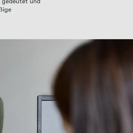
g gedeutet und
ßige