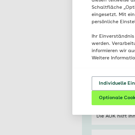
diesen teilweise a
In diesem Video wir
Schaltfläche „Opt
Anders als oftmals 
eingesetzt. Mit ei
heiße Bäder, Sport 
persönliche Einst
AOK
Ihr Einverständnis
werden. Verarbeit
informieren wir a
Weitere Informati
Individuelle Ei
Passende In
Optionale Cook
Ärztliche Z
Die AOK hilft Ih