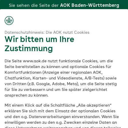
Zum
Sie sehen die Seite der
AOK Baden-Württemberg
Hauptinhalt
springen
Login
Suche
Menü
aok.de
en-Württemberg
AOK-Bewegungsprogramm: SicherGehen
Datenschutzhinweis: Die AOK nutzt Cookies
Wir bitten um Ihre
Klicken Sie hier, wenn Sie zu einer anderen AOK
SicherGehen
Zustimmung
wechseln möchten.
Die Seite www.aok.de nutzt funktionale Cookies, um die
Seite bereitstellen zu können und optionale Cookies für
Eine Leistung der AOK Baden-Württemberg
Komfortfunktionen (Anzeige einer regionalen AOK,
Chatfunktion, Karten- und Videodienste, A/B-Tests) sowie
SicherGehen ist das AOK-Kursangebot für
von Dritten (z.B. Google, Adobe, Meta), um die Seite stetig
für Sie zu verbessern und um Sie später zielgerichtet
Sturzprävention. Versicherte der AOK
ansprechen zu können.
Baden-Württemberg können an der
Mit einem Klick auf die Schaltfläche „Alle akzeptieren“
kostenfreien Maßnahme „SicherGehen –
erklären Sie sich mit dem Einsatz der optionalen Cookies
Das Bewegungsangebot für bessere
und den o.g. Datenverarbeitungen einverstanden. Wenn Sie
einwilligen werden zu den o.g. Zwecken einzelne Daten an
Mobilität im Alter“ teilnehmen. Das