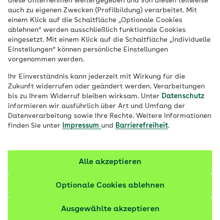
diese Unternehmen weitergegeben und von diesen teilweise
Bewegungsangebot zur Sturzprävention
auch zu eigenen Zwecken (Profilbildung) verarbeitet. Mit
kann auf Empfehlung des Arztes oder der
einem Klick auf die Schaltfläche „Optionale Cookies
ablehnen“ werden ausschließlich funktionale Cookies
Ärztin in Anspruch genommen werden.
eingesetzt. Mit einem Klick auf die Schaltfläche „Individuelle
Einstellungen“ können persönliche Einstellungen
vorgenommen werden.
Ihr Einverständnis kann jederzeit mit Wirkung für die
Zukunft widerrufen oder geändert werden. Verarbeitungen
bis zu Ihrem Widerruf bleiben wirksam. Unter
Datenschutz
informieren wir ausführlich über Art und Umfang der
Datenverarbeitung sowie Ihre Rechte. Weitere Informationen
finden Sie unter
Impressum
und
Barrierefreiheit
.
Alle akzeptieren
Optionale Cookies ablehnen
© AOK
Ausgewählte akzeptieren