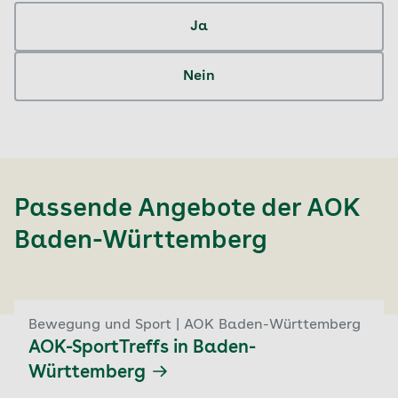
Telefon: 0711 6525 25414
für „SicherGehen“ belastet Ihr Heil- und
Ja
Hilfsmittelbudget nicht.
AOK Bezirksdirektion Südlicher Oberrhein
Telefon: 0711 6525 15941
Nein
AOK Bezirksdirektion Ulm-Biberach
Telefon: 0711 6525 19100
Passende Angebote der
AOK
Baden-Württemberg
Bewegung und Sport | AOK Baden-Württemberg
AOK-SportTreffs in Baden-
Württemberg