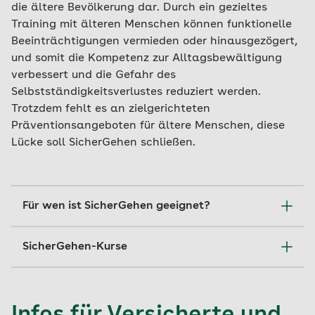
die ältere Bevölkerung dar. Durch ein gezieltes
Training mit älteren Menschen können funktionelle
Beeinträchtigungen vermieden oder hinausgezögert,
und somit die Kompetenz zur Alltagsbewältigung
verbessert und die Gefahr des
Selbstständigkeitsverlustes reduziert werden.
Trotzdem fehlt es an zielgerichteten
Präventionsangeboten für ältere Menschen, diese
Lücke soll SicherGehen schließen.
Für wen ist SicherGehen geeignet?
Zielgruppe für SicherGehen sind AOK-Versicherte,
SicherGehen-Kurse
selbstständig lebende, ältere Menschen, die
Das SicherGehen-Bewegungsangebot besteht
zum Gehen einen Stock oder Rollator
aus 6 Kurseinheiten á 90 Minuten. Die Kurse
benötigen