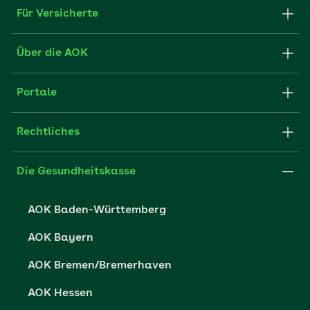
Für Versicherte
Formulare und Anträge
Über die AOK
Apps
Struktur & Verwaltung
Portale
E-Mail senden
Newsletter
Fachportal für Arbeitgeber
Rechtliches
FAQ
Medien der AOK
Leistungserbringer
Websitenutzung
Impressum
Die Gesundheitskasse
Partner der AOK
Karriere
Cookie-Einstellungen
AOK Baden-Württemberg
Presse- und Politikportal
Datenschutz
AOK Bayern
Vertriebspartner-Service
Fehlverhalten melden
AOK Bremen/Bremerhaven
Barrierefreiheit
AOK Hessen
Barriere melden