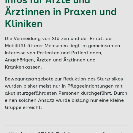
Infos für Ärzte und
Ihre behandelnde Klinik oder Sie selbst direkt an
Ärztin der Haus- oder Facharztpraxen mit einer
Beginn des Programms noch immer trainierte.
die AOK weiter. Die Präventionsberatenden
Ärztinnen in Praxen und
spezifischen Diagnose.
Denn nur ein langfristiges Trainieren sichert
werden sich mit Ihnen in Verbindung setzen und
auch langfristig die Effekte.
Kliniken
alle Einzelheiten mit Ihnen besprechen.
Diese Empfehlung leitet der Arzt oder die Ärztin,
Ihre behandelnde Klinik oder Sie selbst direkt an
Anmeldung und weitere Informationen:
die AOK weiter
Die Vermeidung von Stürzen und der Erhalt der
Mobilität älterer Menschen liegt im gemeinsamen
AOK Bezirksdirektion Bodensee-Oberschwaben
Zur Anmeldung
Interesse von Patienten und Patientinnen,
Telefon: 0711 6525 17035
Angehörigen, Ärzten und Ärztinnen und
AOK Bezirksdirektion Heilbronn-Franken
Krankenkassen.
Telefon: 0711 6525 24100
Bewegungsangebote zur Reduktion des Sturzrisikos
AOK Bezirksdirektion Hochrhein-Bodensee
wurden bisher meist nur in Pflegeeinrichtungen mit
Telefon: 0711 6525 24867
akut sturzgefährdeten Personen durchgeführt. Durch
einen solchen Ansatz wurde bislang nur eine kleine
AOK Bezirksdirektion Ludwigsburg-Rems-Murr
Gruppe erreicht.
Telefon: 0711 6525 14336
AOK Bezirksdirektion Mittlerer Oberrhein
Telefon: 0711 6525 19312