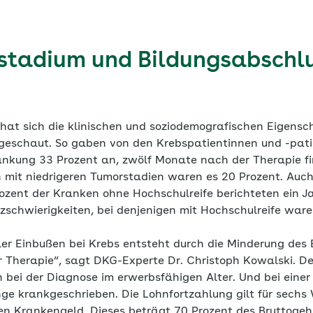
stadium und Bildungsabschlu
hat sich die klinischen und soziodemografischen Eigensc
geschaut. So gaben von den Krebspatientinnen und -pati
rankung 33 Prozent an, zwölf Monate nach der Therapie fi
n mit niedrigeren Tumorstadien waren es 20 Prozent. Auc
Prozent der Kranken ohne Hochschulreife berichteten ein J
schwierigkeiten, bei denjenigen mit Hochschulreife ware
eller Einbußen bei Krebs entsteht durch die Minderung d
Therapie“, sagt DKG-Experte Dr. Christoph Kowalski. De
n bei der Diagnose im erwerbsfähigen Alter. Und bei eine
nge krankgeschrieben. Die Lohnfortzahlung gilt für sech
nen Krankengeld. Dieses beträgt 70 Prozent des Bruttoge