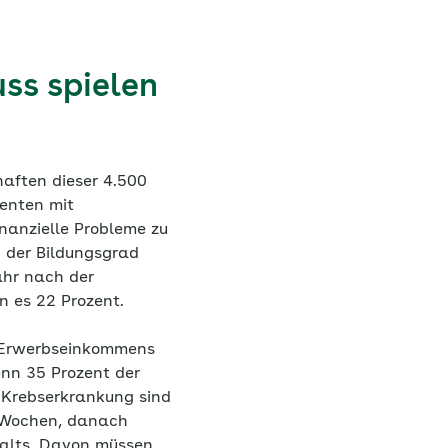
ss spielen
haften dieser 4.500
enten mit
nanzielle Probleme zu
h der Bildungsgrad
ahr nach der
n es 22 Prozent.
es Erwerbseinkommens
nn 35 Prozent der
r Krebserkrankung sind
s Wochen, danach
halts. Davon müssen