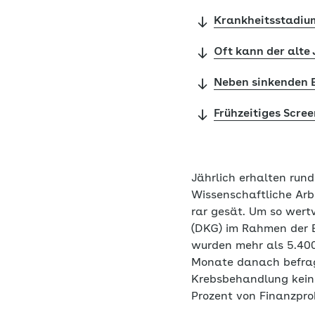
Krankheitsstadium
Oft kann der alte
Neben sinkenden E
Frühzeitiges Scre
Jährlich erhalten run
Wissenschaftliche Arb
rar gesät. Um so wertv
(DKG) im Rahmen der E
wurden mehr als 5.400
Monate danach befragt
Krebsbehandlung keine
Prozent von Finanzpr