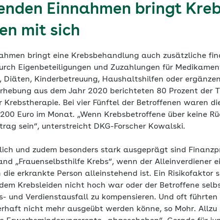
enden Einnahmen bringt Kre
en mit sich
hmen bringt eine Krebsbehandlung auch zusätzliche fina
 durch Eigenbeteiligungen und Zuzahlungen für Medikament
e, Diäten, Kinderbetreuung, Haushaltshilfen oder ergänze
 Erhebung aus dem Jahr 2020 berichteten 80 Prozent der T
 Krebstherapie. Bei vier Fünftel der Betroffenen waren d
 200 Euro im Monat. „Wenn Krebsbetroffene über keine Rü
trag sein“, unterstreicht DKG-Forscher Kowalski.
ich und zudem besonders stark ausgeprägt sind Finanzp
d „Frauenselbsthilfe Krebs“, wenn der Alleinverdiener ei
 die erkrankte Person alleinstehend ist. Ein Risikofaktor
em Krebsleiden nicht hoch war oder der Betroffene selbs
ts- und Verdienstausfall zu kompensieren. Und oft führten
erhaft nicht mehr ausgeübt werden könne, so Mohr. Allzu 