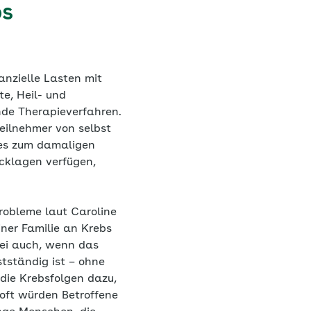
bs
nzielle Lasten mit
e, Heil- und
nde Therapieverfahren.
eilnehmer von selbst
ies zum damaligen
cklagen verfügen,
robleme laut Caroline
ner Familie an Krebs
 sei auch, wenn das
tständig ist – ohne
 die Krebsfolgen dazu,
oft würden Betroffene