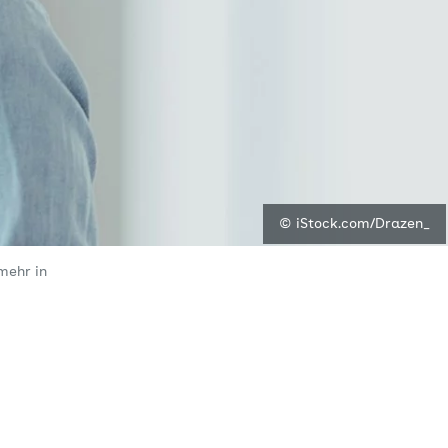
© iStock.com/Drazen_
mehr in