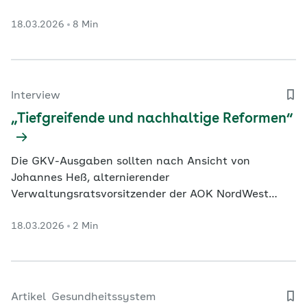
sie auf schlüssige Gesamtkonzepte, mehr Prävention
18.03.2026
8 Min
und die Zusammenarbeit aller Akteure.
Interview
„Tiefgreifende und nachhaltige Reformen“
Die GKV-Ausgaben sollten nach Ansicht von
Johannes Heß, alternierender
Verwaltungsratsvorsitzender der AOK NordWest
(Arbeitgebervertreter), nur noch so stark steigen wie
18.03.2026
2 Min
die Einnahmen.
Artikel
Gesundheitssystem