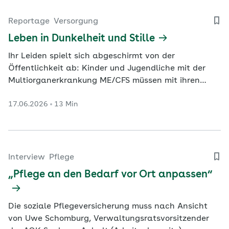
Reportage
Versorgung
Leben in Dunkelheit und Stille
Ihr Leiden spielt sich abgeschirmt von der
Öffentlichkeit ab: Kinder und Jugendliche mit der
Multiorganerkrankung ME/CFS müssen mit ihren
Kräften genau haushalten, die meisten schaffen den
17.06.2026
13 Min
Schulbesuch nur teilweise oder gar nicht. Viele
verbringen die ganze Zeit im Bett, leiden unter
Schmerzen. Bis zur endgültigen Diagnose machen sie
und ihre…
Interview
Pflege
„Pflege an den Bedarf vor Ort anpassen“
Die soziale Pflegeversicherung muss nach Ansicht
von Uwe Schomburg, Verwaltungsratsvorsitzender