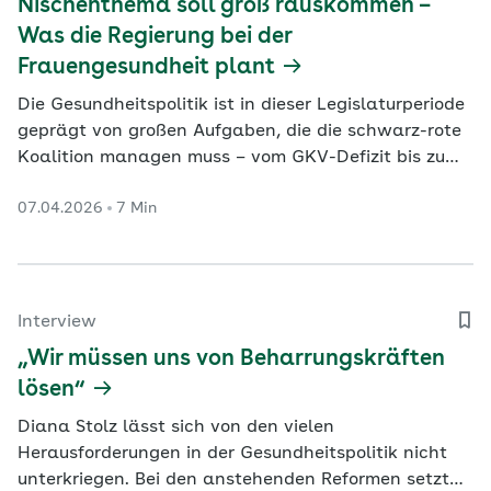
Nischenthema soll groß rauskommen –
Was die Regierung bei der
Frauengesundheit plant
Die Gesundheitspolitik ist in dieser Legislaturperiode
geprägt von großen Aufgaben, die die schwarz-rote
Koalition managen muss – vom GKV-Defizit bis zum
Klinikumbau. Jenseits von Strukturreformen und
07.04.2026
7 Min
Paragrafen soll aber auch ganz konkret die
Gesundheit der Bevölkerung verbessert werden. Im
Zentrum steht das Thema Frauengesundheit, das
sich zwei…
Interview
„Wir müssen uns von Beharrungskräften
lösen“
Diana Stolz lässt sich von den vielen
Herausforderungen in der Gesundheitspolitik nicht
unterkriegen. Bei den anstehenden Reformen setzt