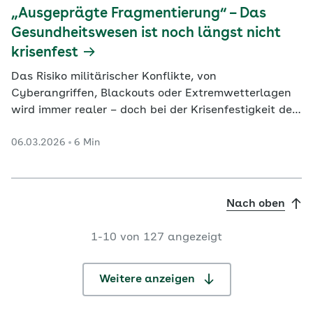
„Ausgeprägte Fragmentierung“ – Das
Gesundheitswesen ist noch längst nicht
krisenfest
Das Risiko militärischer Konflikte, von
Cyberangriffen, Blackouts oder Extremwetterlagen
wird immer realer – doch bei der Krisenfestigkeit des
Gesundheitswesens hapert es weiterhin. Das
06.03.2026
6 Min
machten Vertreter von Bundeswehr, Wissenschaft,
Gesundheitswesen und Politik bei der Kritis-
Fachtagung am Donnerstag in Berlin deutlich. Doch
immerhin: Das…
Nach oben
1-10 von 127 angezeigt
Weitere anzeigen