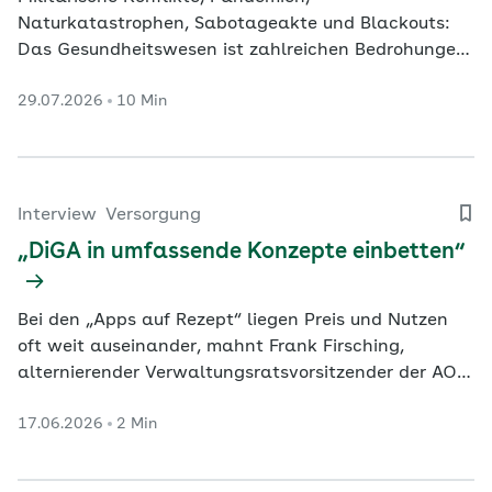
Naturkatastrophen, Sabotageakte und Blackouts:
Das Gesundheitswesen ist zahlreichen Bedrohungen
ausgesetzt. Der Internist, Intensivmediziner und
29.07.2026
10 Min
Regierungsberater Christian Karagiannidis erläutert,
wovor er sich am meisten fürchtet und wo er sich
von der Politik mit Blick auf das geplante…
Interview
Versorgung
„DiGA in umfassende Konzepte einbetten“
Bei den „Apps auf Rezept“ liegen Preis und Nutzen
oft weit auseinander, mahnt Frank Firsching,
alternierender Verwaltungsratsvorsitzender der AOK
Bayern (Versichertenseite).
17.06.2026
2 Min