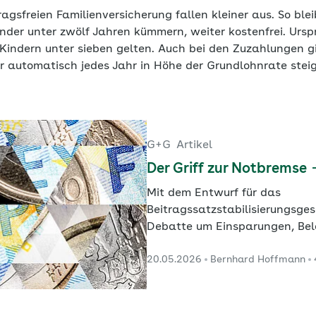
tragsfreien Familienversicherung fallen kleiner aus. So ble
inder unter zwölf Jahren kümmern, weiter kostenfrei. Urspr
Kindern unter sieben gelten. Auch bei den Zuzahlungen gi
hr automatisch jedes Jahr in Höhe der Grundlohnrate stei
G+G
Artikel
Der Griff zur Notbremse
Mit dem Entwurf für das
Beitragssatzstabilisierungsges
Debatte um Einsparungen, Be
Steuerzuschüsse an Schärfe 
20.05.2026
Bernhard Hoffmann
dürfte allen Beteiligten klar se
Weiter-so nicht mehr funktioni