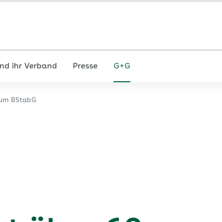
nd ihr Verband
Presse
G+G
zum BStabG