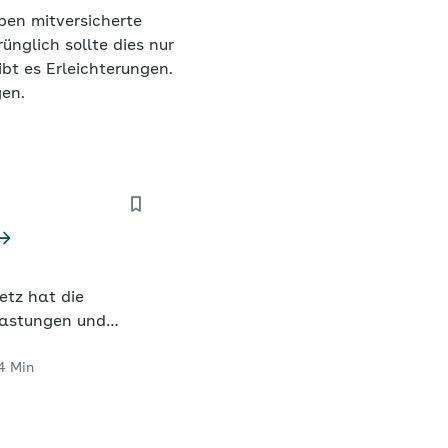
iben mitversicherte
ünglich sollte dies nur
bt es Erleichterungen.
gen.
etz hat die
lastungen und
zugenommen. Dabei
4 Min
in, dass ein
eren wird.