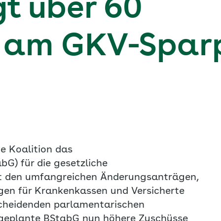
gt über 60
 am GKV-Spar
te Koalition das
bG) für die gesetzliche
it den umfangreichen Änderungsanträgen,
ngen für Krankenkassen und Versicherte
scheidenden parlamentarischen
 geplante BStabG nun höhere Zuschüsse