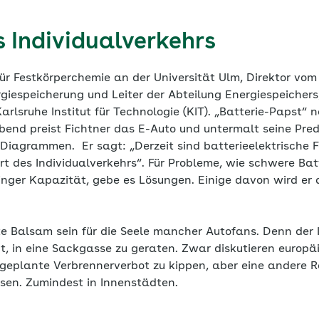
 Individualverkehrs
 für Festkörperchemie an der Universität Ulm, Direktor vo
giespeicherung und Leiter der Abteilung Energiespeichers
lsruhe Institut für Technologie (KIT). „Batterie-Papst“ 
bend preist Fichtner das E-Auto und untermalt seine Predi
 Diagrammen. Er sagt: „Derzeit sind batterieelektrische 
t des Individualverkehrs“. Für Probleme, wie schwere Bat
inger Kapazität, gebe es Lösungen. Einige davon wird er
te Balsam sein für die Seele mancher Autofans. Denn der 
t, in eine Sackgasse zu geraten. Zwar diskutieren europäis
geplante Verbrennerverbot zu kippen, aber eine andere 
sen. Zumindest in Innenstädten.