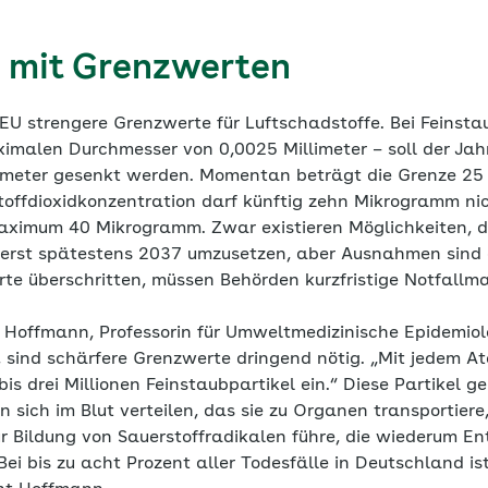
 mit Grenzwerten
EU strengere Grenzwerte für Luftschadstoffe. Bei Feinsta
ximalen Durchmesser von 0,0025 Millimeter – soll der Jah
meter gesenkt werden. Momentan beträgt die Grenze 25
toffdioxidkonzentration darf künftig zehn Mikrogramm nic
aximum 40 Mikrogramm. Zwar existieren Möglichkeiten, d
ie erst spätestens 2037 umzusetzen, aber Ausnahmen sin
te überschritten, müssen Behörden kurzfristige Notfallm
 Hoffmann, Professorin für Umweltmedizinische Epidemiol
, sind schärfere Grenzwerte dringend nötig. „Mit jedem A
is drei Millionen Feinstaubpartikel ein.“ Diese Partikel g
ich im Blut verteilen, das sie zu Organen transportiere,
ur Bildung von Sauerstoffradikalen führe, die wiederum E
ei bis zu acht Prozent aller Todesfälle in Deutschland i