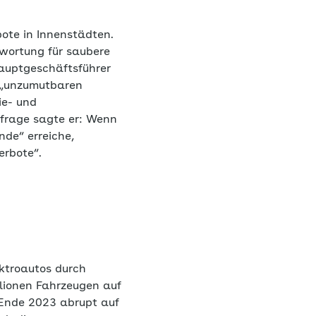
ote in Innenstädten.
wortung für saubere
Hauptgeschäftsführer
n „unzumutbaren
ie- und
nfrage sagte er: Wenn
nde“ erreiche,
erbote“.
ktroautos durch
llionen Fahrzeugen auf
l Ende 2023 abrupt auf