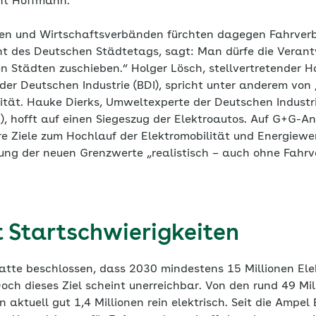
nt Hoffmann.
en und Wirtschaftsverbänden fürchten dagegen Fahrverb
t des Deutschen Städtetags, sagt: Man dürfe die Verant
den Städten zuschieben.“ Holger Lösch, stellvertretender 
er Deutschen Industrie (BDI), spricht unter anderem vo
ilität. Hauke Dierks, Umweltexperte der Deutschen Industr
 hofft auf einen Siegeszug der Elektroautos. Auf G+G-A
re Ziele zum Hochlauf der Elektromobilität und Energiewe
tung der neuen Grenzwerte „realistisch – auch ohne Fahrv
t Startschwierigkeiten
atte beschlossen, dass 2030 mindestens 15 Millionen Ele
och dieses Ziel scheint unerreichbar. Von den rund 49 Mi
 aktuell gut 1,4 Millionen rein elektrisch. Seit die Ampe