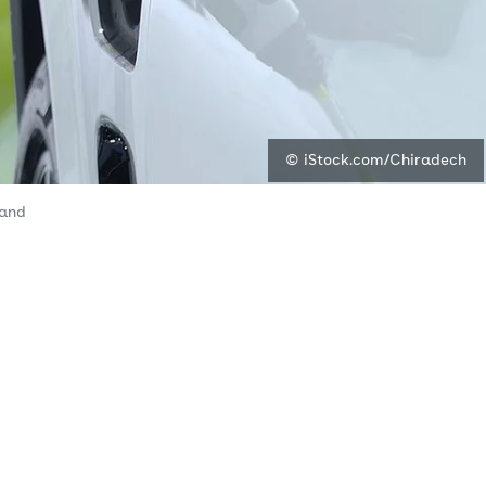
© iStock.com/Chiradech
land