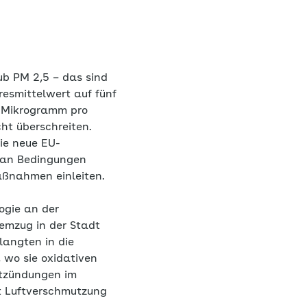
ub PM 2,5 – das sind
resmittelwert auf fünf
 Mikrogramm pro
ht überschreiten.
ie neue EU-
d an Bedingungen
aßnahmen einleiten.
ogie an der
temzug in der Stadt
elangten in die
 wo sie oxidativen
ntzündungen im
st Luftverschmutzung