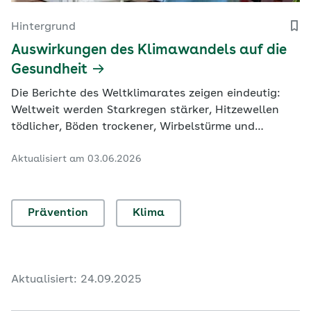
Hintergrund
Auswirkungen des Klimawandels auf die
Gesundheit
Die Berichte des Weltklimarates zeigen eindeutig:
Weltweit werden Starkregen stärker, Hitzewellen
tödlicher, Böden trockener, Wirbelstürme und
Sturmfluten richten mehr Verluste und Schäden an.
Aktualisiert am 03.06.2026
Das gefährdet unsere Gesundheit auf vielfältige
Weise.
Prävention
Klima
Aktualisiert: 24.09.2025