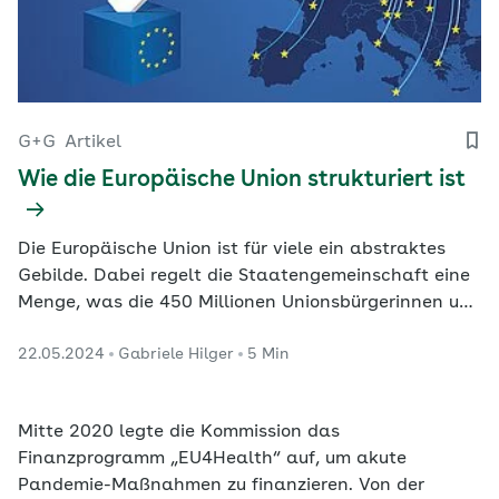
G+G
Artikel
Wie die Europäische Union strukturiert ist
Die Europäische Union ist für viele ein abstraktes
Gebilde. Dabei regelt die Staatengemeinschaft eine
Menge, was die 450 Millionen Unionsbürgerinnen und
-bürger im täglichen Leben betrifft. Ein Überblick
22.05.2024
Gabriele Hilger
5 Min
über die EU-Organe und ihre Aufgaben.
Mitte 2020 legte die Kommission das
Finanzprogramm „EU4Health“ auf, um akute
Pandemie-Maßnahmen zu finanzieren. Von der