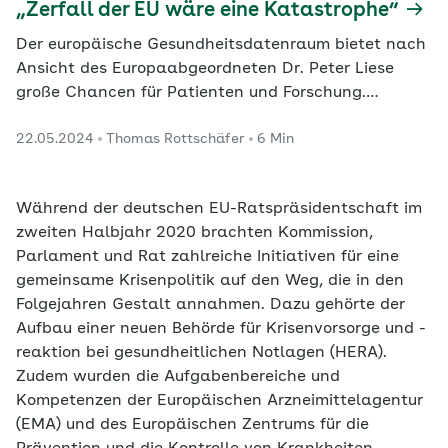
„Zerfall der EU wäre eine Katastrophe“
Der europäische Gesundheitsdatenraum bietet nach
Ansicht des Europaabgeordneten Dr. Peter Liese
große Chancen für Patienten und Forschung.
Nachlegen muss die Union aus seiner Sicht bei der
22.05.2024
Thomas Rottschäfer
6 Min
sicheren Versorgung mit Medikamenten und
Medizinprodukten.
Während der deutschen EU-Ratspräsidentschaft im
zweiten Halbjahr 2020 brachten Kommission,
Parlament und Rat zahlreiche Initiativen für eine
gemeinsame Krisenpolitik auf den Weg, die in den
Folgejahren Gestalt annahmen. Dazu gehörte der
Aufbau einer neuen Behörde für Krisenvorsorge und -
reaktion bei gesundheitlichen Notlagen (HERA).
Zudem wurden die Aufgabenbereiche und
Kompetenzen der Europäischen Arzneimittelagentur
(EMA) und des Europäischen Zentrums für die