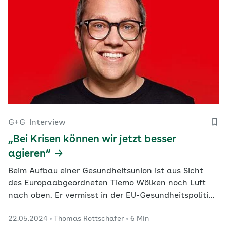
G+G
Interview
„Bei Krisen können wir jetzt besser
agieren“
Beim Aufbau einer Gesundheitsunion ist aus Sicht
des Europaabgeordneten Tiemo Wölken noch Luft
nach oben. Er vermisst in der EU-Gesundheitspolitik
Transparenz und wünscht sich eine bessere
22.05.2024
Thomas Rottschäfer
6 Min
Einbindung des Europaparlamentes.