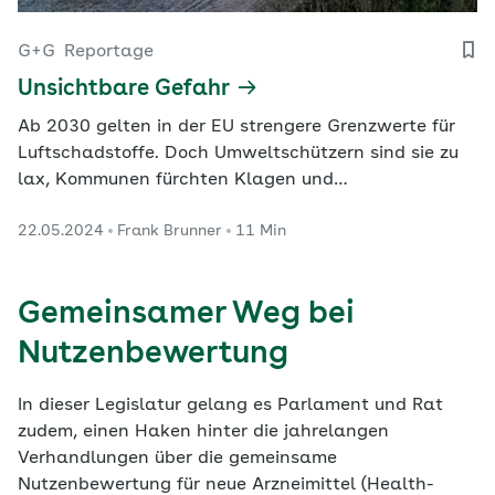
G+G
Reportage
Unsichtbare Gefahr
Ab 2030 gelten in der EU strengere Grenzwerte für
Luftschadstoffe. Doch Umweltschützern sind sie zu
lax, Kommunen fürchten Klagen und
Wissenschaftler streiten über Kausalitäten. Sicher
22.05.2024
Frank Brunner
11 Min
ist: Die überarbeiteten Regeln verändern unser
Leben.
Gemeinsamer Weg bei
Nutzenbewertung
In dieser Legislatur gelang es Parlament und Rat
zudem, einen Haken hinter die jahrelangen
Verhandlungen über die gemeinsame
Nutzenbewertung für neue Arzneimittel (Health-