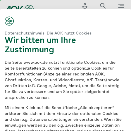
Zum
Hauptinhalt
Login
Suche
Menü
springen
aok.de
ervices für Versicherte
Versicherungsschutz bei Abfindung
Datenschutzhinweis: Die AOK nutzt Cookies
Wir bitten um Ihre
Versicherungsschutz
Zustimmung
bei Abfindung
Die Seite www.aok.de nutzt funktionale Cookies, um die
Seite bereitstellen zu können und optionale Cookies für
Komfortfunktionen (Anzeige einer regionalen AOK,
Chatfunktion, Karten- und Videodienste, A/B-Tests) sowie
Auswirkungen einer Abfindung auf den
von Dritten (z.B. Google, Adobe, Meta), um die Seite stetig
Versicherungsschutz bei der AOK im Falle
für Sie zu verbessern und um Sie später zielgerichtet
einer betriebsbedingten Kündigung.
ansprechen zu können.
Mit einem Klick auf die Schaltfläche „Alle akzeptieren“
erklären Sie sich mit dem Einsatz der optionalen Cookies
und den o.g. Datenverarbeitungen einverstanden. Wenn Sie
einwilligen werden zu den o.g. Zwecken einzelne Daten an