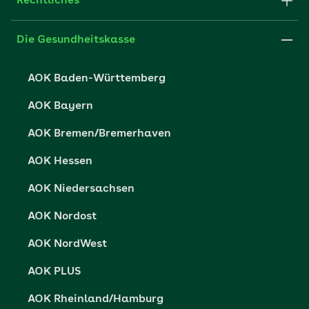
Rechtliches
FAQ
Medien der AOK
Leistungserbringer
Websitenutzung
Impressum
Die Gesundheitskasse
Partner der AOK
Karriere
Cookie-Einstellungen
AOK Baden-Württemberg
Presse- und Politikportal
Datenschutz
AOK Bayern
Vertriebspartner-Service
Fehlverhalten melden
AOK Bremen/Bremerhaven
Barrierefreiheit
AOK Hessen
Barriere melden
AOK Niedersachsen
AOK Nordost
AOK NordWest
AOK PLUS
AOK Rheinland/Hamburg