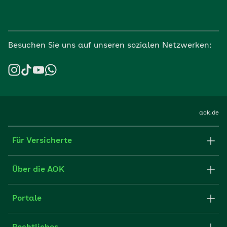
Besuchen Sie uns auf unseren sozialen Netzwerken:
aok.de
Für Versicherte
Formulare und Anträge
Über die AOK
Apps
Struktur & Verwaltung
Portale
E-Mail senden
Newsletter
Fachportal für Arbeitgeber