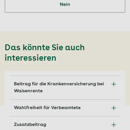
Nein
Das könnte Sie auch
interessieren
Beitrag für die Krankenversicherung bei
Waisenrente
Wer Waisenrente erhält, zahlt bis zu einer
Wahlfreiheit für Verbeamtete
Altersgrenze keinen Beitrag für die
Krankenversicherung.
Verbeamtete können sich freiwillig
Zusatzbeitrag
gesetzlich krankenversichern. Hier finden Sie
Mehr erfahren