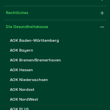
E-Mail senden
Newsletter
Fachportal für Arbeitgeber
Rechtliches
FAQ
Medien der AOK
Leistungserbringer
Websitenutzung
Impressum
Die Gesundheitskasse
Partner der AOK
Karriere
Cookie-Einstellungen
AOK Baden-Württemberg
Presse- und Politikportal
Datenschutz
AOK Bayern
Vertriebspartner-Service
Fehlverhalten melden
AOK Bremen/Bremerhaven
Barrierefreiheit
AOK Hessen
Barriere melden
AOK Niedersachsen
AOK Nordost
AOK NordWest
AOK PLUS