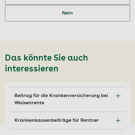
Nein
Das könnte Sie auch
interessieren
Beitrag für die Krankenversicherung bei
Waisenrente
Wer Waisenrente erhält, zahlt bis zu einer
Krankenkassenbeiträge für Rentner
Altersgrenze keinen Beitrag für die
Krankenversicherung.
Wie hoch der Beitrag zur