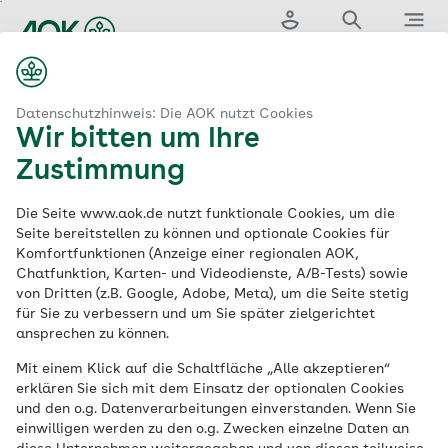
Zum
Hauptinhalt
Login
Suche
Menü
springen
aok.de
Krankenkassenbeiträge
Wahlfreiheit für Verbeamtete
Datenschutzhinweis: Die AOK nutzt Cookies
Wir bitten um Ihre
Wahlfreiheit für
Zustimmung
Verbeamtete bei der
Die Seite www.aok.de nutzt funktionale Cookies, um die
Seite bereitstellen zu können und optionale Cookies für
Komfortfunktionen (Anzeige einer regionalen AOK,
Krankenversicherung
Chatfunktion, Karten- und Videodienste, A/B-Tests) sowie
von Dritten (z.B. Google, Adobe, Meta), um die Seite stetig
für Sie zu verbessern und um Sie später zielgerichtet
Angehende Verbeamtete können sich
ansprechen zu können.
freiwillig bei der AOK versichern und so die
Mit einem Klick auf die Schaltfläche „Alle akzeptieren“
Vorteile der gesetzlichen
erklären Sie sich mit dem Einsatz der optionalen Cookies
Krankenversicherung (GKV) genießen. In
und den o.g. Datenverarbeitungen einverstanden. Wenn Sie
einwilligen werden zu den o.g. Zwecken einzelne Daten an
zahlreichen Bundesländern können