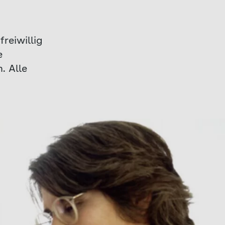
reiwillig
e
. Alle