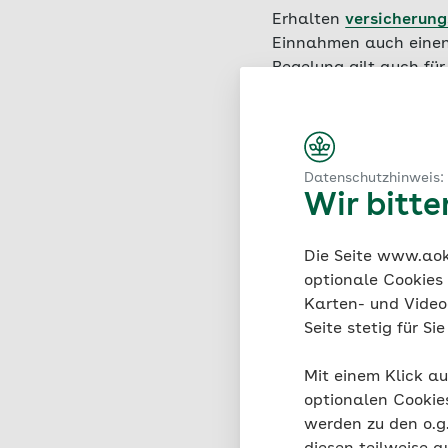
Erhalten
versicherung
Einnahmen auch einen 
Regelung gilt auch für
werden. Versorgungsbe
oder Versorgungseinri
Betriebsrenten (zu
Datenschutzhinweis:
öffentlichen Dien
Wir bitt
Beamtenpensionen 
Arbeitsverhältnis
Die Seite www.aok.
Grundsätzen)
optionale Cookies
Renten aus Versic
Karten- und Videod
Beispiel Ärzte, Ar
Seite stetig für S
Mit einem Klick au
optionalen Cookie
Beitrag
werden zu den o.