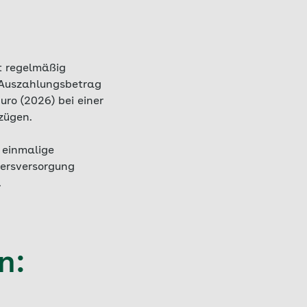
t regelmäßig
r Auszahlungsbetrag
uro (2026) bei einer
ezügen.
 einmalige
tersversorgung
.
n: