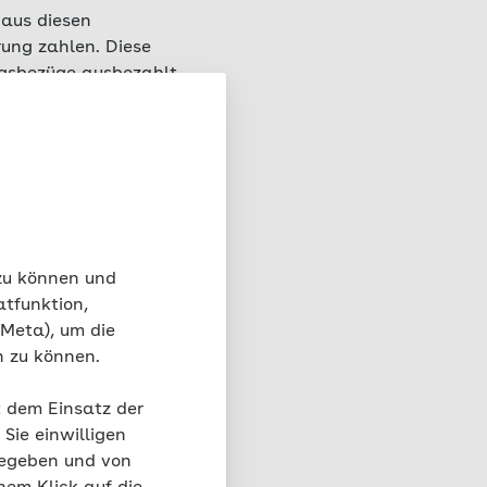
aus diesen
ung zahlen. Diese
ungsbezüge ausbezahlt
eber, einer Pensions-
Zusatzversorgung im
erhältnis oder einem
rschriften oder
 zu können und
atfunktion,
rufsgruppen (zum
 Meta), um die
n zu können.
t dem Einsatz der
Sie einwilligen
rung bei
gegeben und von