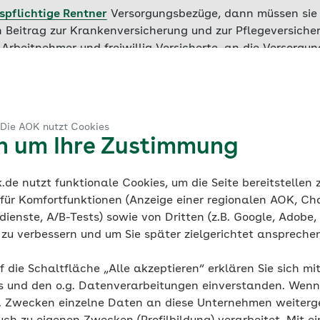
spflichtige Rentner
Versorgungsbezüge, dann müssen sie 
Beitrag zur Krankenversicherung und zur Pflegeversicher
 Arbeitnehmer und freiwillig Versicherte, an die Versorg
züge sind Einnahmen, ähnlich der Rente, die vom Arbeitg
chtung gezahlt werden. Dazu gehören zum Beispiel:
m Beispiel aus einer betrieblichen Altersversorgung, der 
 Die AOK nutzt Cookies
st oder der hüttenknappschaftlichen Zusatzversorgung)
en um Ihre Zustimmung
(beispielsweise aus einem öffentlich-rechtlichen Dienstv
 mit Anspruch auf Versorgung nach beamtenrechtlichen Vo
de nutzt funktionale Cookies, um die Seite bereitstellen
 für Komfortfunktionen (Anzeige einer regionalen AOK, Ch
herungs- und Versorgungseinrichtungen für bestimmte Be
ienste, A/B-Tests) sowie von Dritten (z.B. Google, Adobe,
chitekten, Rechtsanwälte)
ie zu verbessern und um Sie später zielgerichtet anspreche
f die Schaltfläche „Alle akzeptieren“ erklären Sie sich mi
s und den o.g. Datenverarbeitungen einverstanden. Wenn 
 zur Krankenversiche
g. Zwecken einzelne Daten an diese Unternehmen weiter