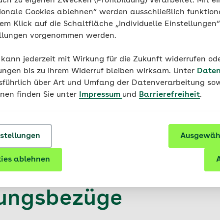
uch zu eigenen Zwecken (Profilbildung) verarbeitet. Mit ei
srenten
ionale Cookies ablehnen“ werden ausschließlich funktion
nem Klick auf die Schaltfläche „Individuelle Einstellungen
ellungen vorgenommen werden.
der betrieblichen Altersversorgung wird ein monatlicher 
äge müssen nur dann gezahlt werden, wenn die monatlich
 kann jederzeit mit Wirkung für die Zukunft widerrufen o
uro (Stand: 2026) überschreiten. Bis zu diesem Freibetra
ungen bis zu Ihrem Widerruf bleiben wirksam. Unter
Daten
ersicherung aus der Betriebsrente gezahlt werden. Sollte
usführlich über Art und Umfang der Datenverarbeitung sow
den, ist nur der übersteigende Betrag beitragspflichtig. E
onen finden Sie unter
Impressum
und
Barrierefreiheit
.
ngsbezüge der betrieblichen Altersversorgung, werden di
 der Freibetrag nur einmalig für alle Bezüge gilt.
nstellungen
Ausgewähl
ies ablehnen
A
kassenbeiträge auf
ungsbezüge