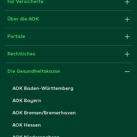
Für Versicherte
Formulare und Anträge
Über die AOK
Apps
Struktur & Verwaltung
Portale
E-Mail senden
Newsletter
Fachportal für Arbeitgeber
Rechtliches
FAQ
Medien der AOK
Leistungserbringer
Websitenutzung
Impressum
Die Gesundheitskasse
Partner der AOK
Karriere
Cookie-Einstellungen
AOK Baden-Württemberg
Presse- und Politikportal
Datenschutz
AOK Bayern
Vertriebspartner-Service
Fehlverhalten melden
AOK Bremen/Bremerhaven
Barrierefreiheit
AOK Hessen
Barriere melden