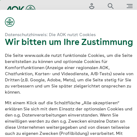
Zum
Hauptinhalt
Login
Suche
Menü
springen
...
aok.de
ersorgung
Rückenkrankheiten
Rückenschmerzen
Datenschutzhinweis: Die AOK nutzt Cookies
Wir bitten um Ihre Zustimmung
Rückenschmerzen im
Die Seite www.aok.de nutzt funktionale Cookies, um die Seite
bereitstellen zu können und optionale Cookies für
Überblick
Komfortfunktionen (Anzeige einer regionalen AOK,
Chatfunktion, Karten- und Videodienste, A/B-Tests) sowie von
Dritten (z.B. Google, Adobe, Meta), um die Seite stetig für Sie
Rückenschmerzen gehören in Deutschland
zu verbessern und um Sie später zielgerichtet ansprechen zu
können.
zu den häufigsten gesundheitlichen
Beschwerden. Lesen Sie, was
Mit einem Klick auf die Schaltfläche „Alle akzeptieren“
erklären Sie sich mit dem Einsatz der optionalen Cookies und
Rückenschmerzen verursacht, welche
den o.g. Datenverarbeitungen einverstanden. Wenn Sie
Rolle dabei der persönliche Lebensstil
einwilligen werden zu den o.g. Zwecken einzelne Daten an
spielt und was die Schmerzen lindert.
diese Unternehmen weitergegeben und von diesen teilweise
auch zu eigenen Zwecken (Profilbildung) verarbeitet. Mit