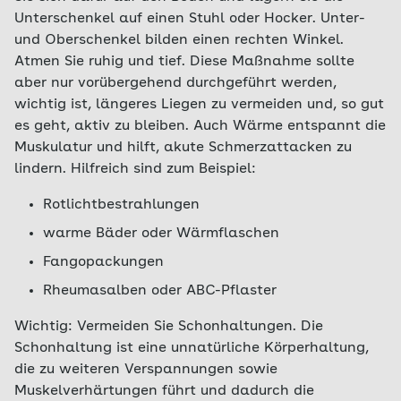
ein bis fünf Prozent der Bevölkerung sind davon
das Einnehmen dieser lindernden Haltung an
Unterschenkel auf einen Stuhl oder Hocker. Unter-
einmal im Leben betroffen, Männer eher als
das Ansehen von Schaufenstern erinnert, spricht
und Oberschenkel bilden einen rechten Winkel.
Frauen. Glücklicherweise gehen die Schmerzen
man auch von der spinalen
Atmen Sie ruhig und tief. Diese Maßnahme sollte
bei 80 von 100 Betroffenen auch ohne Operation
Schaufensterkrankheit (Claudicatio spinalis).
aber nur vorübergehend durchgeführt werden,
wieder weg.
wichtig ist, längeres Liegen zu vermeiden und, so gut
Hier lesen Sie mehr zum Thema
es geht, aktiv zu bleiben. Auch Wärme entspannt die
Bandscheibenvorfall
.
Muskulatur und hilft, akute Schmerzattacken zu
lindern. Hilfreich sind zum Beispiel:
Rotlichtbestrahlungen
warme Bäder oder Wärmflaschen
Fangopackungen
Rheumasalben oder ABC-Pflaster
Wichtig: Vermeiden Sie Schonhaltungen. Die
Schonhaltung ist eine unnatürliche Körperhaltung,
die zu weiteren Verspannungen sowie
Muskelverhärtungen führt und dadurch die