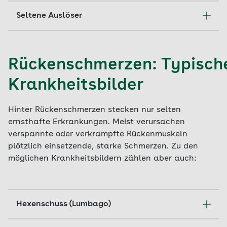
psychische Belastungen
Seltene Auslöser
akute körperliche oder muskuläre
Überlastung (zum Beispiel Umzug,
Bandscheibenvorfall
Gartenarbeit)
Verengung des Wirbelkanals (Stenose)
Rückenschmerzen: Typisch
Muskelverspannungen
Nervenerkrankungen
Krankheitsbilder
Bewegungsarmut
Infektionen
lang anhaltende einseitige Belastungen wie
Tumorerkrankungen
Hinter Rückenschmerzen stecken nur selten
schweres Heben und Tragen
ernsthafte Erkrankungen. Meist verursachen
angeborene Schäden wie
Alterserscheinungen wie Osteoporose und
verspannte oder verkrampfte Rückenmuskeln
Wirbelverkrümmung, Hohlkreuz, Rundrücken
Verschleiß
plötzlich einsetzende, starke Schmerzen. Zu den
möglichen Krankheitsbildern zählen aber auch:
Verletzungen wie Schleudertrauma und
Wirbelbrüche
einseitige Körperhaltung
Hexenschuss (Lumbago)
Übergewicht