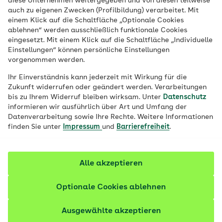
Erkrankung besser zu Hause leben können,
diese Unternehmen weitergegeben und von diesen teilweise
auch zu eigenen Zwecken (Profilbildung) verarbeitet. Mit
stellt die AOK Rheinland/Hamburg in ihrer
einem Klick auf die Schaltfläche „Optionale Cookies
„Musterwohnung Demenz“ in mehreren
ablehnen“ werden ausschließlich funktionale Cookies
eingesetzt. Mit einem Klick auf die Schaltfläche „Individuelle
Regionen vor.
Einstellungen“ können persönliche Einstellungen
vorgenommen werden.
Ihr Einverständnis kann jederzeit mit Wirkung für die
Zukunft widerrufen oder geändert werden. Verarbeitungen
bis zu Ihrem Widerruf bleiben wirksam. Unter
Datenschutz
informieren wir ausführlich über Art und Umfang der
Datenverarbeitung sowie Ihre Rechte. Weitere Informationen
finden Sie unter
Impressum
und
Barrierefreiheit
.
Alle akzeptieren
Optionale Cookies ablehnen
© AOK
Ausgewählte akzeptieren