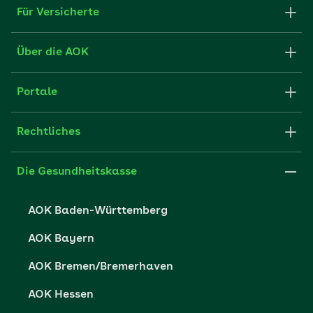
Für Versicherte
Formulare und Anträge
Über die AOK
Apps
Struktur & Verwaltung
Portale
E-Mail senden
Newsletter
Fachportal für Arbeitgeber
Rechtliches
FAQ
Medien der AOK
Leistungserbringer
Websitenutzung
Impressum
Die Gesundheitskasse
Partner der AOK
Karriere
Cookie-Einstellungen
AOK Baden-Württemberg
Presse- und Politikportal
Datenschutz
AOK Bayern
Vertriebspartner-Service
Fehlverhalten melden
AOK Bremen/Bremerhaven
Barrierefreiheit
AOK Hessen
Barriere melden