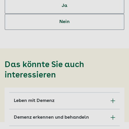
Ja
Nein
Das könnte Sie auch
interessieren
Leben mit Demenz
Demenz ist eine der häufigsten psychischen
Demenz erkennen und behandeln
Erkrankungen im Alter und zeigt einige
typische Symptome.
1,8 Millionen Menschen leben in