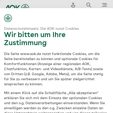
Zum
Hauptinhalt
Login
Suche
Menü
springen
aok.de
AOK Rheinland/Hamburg
Musterwohnung Demenz
Datenschutzhinweis: Die AOK nutzt Cookies
Wir bitten um Ihre
AOK-
Zustimmung
Musterwohnung
Die Seite www.aok.de nutzt funktionale Cookies, um die
Seite bereitstellen zu können und optionale Cookies für
Komfortfunktionen (Anzeige einer regionalen AOK,
Demenz:
„Zu Hause
Chatfunktion, Karten- und Videodienste, A/B-Tests) sowie
von Dritten (z.B. Google, Adobe, Meta), um die Seite stetig
leben – auch mit
für Sie zu verbessern und um Sie später zielgerichtet
ansprechen zu können.
Demenz“
Mit einem Klick auf die Schaltfläche „Alle akzeptieren“
erklären Sie sich mit dem Einsatz der optionalen Cookies
und den o.g. Datenverarbeitungen einverstanden. Wenn Sie
Wie Menschen mit einer demenziellen
einwilligen werden zu den o.g. Zwecken einzelne Daten an