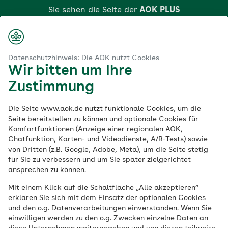
Zum
Sie sehen die Seite der
AOK PLUS
Hauptinhalt
springen
Login
Suche
Menü
aok.de
AOK PLUS
Adipositastherapie
Datenschutzhinweis: Die AOK nutzt Cookies
Wir bitten um Ihre
Klicken Sie hier, wenn Sie zu einer anderen AOK
Adipositastherapie
Zustimmung
wechseln möchten.
in Sachsen und
Die Seite www.aok.de nutzt funktionale Cookies, um die
Seite bereitstellen zu können und optionale Cookies für
Komfortfunktionen (Anzeige einer regionalen AOK,
Thüringen
Chatfunktion, Karten- und Videodienste, A/B-Tests) sowie
von Dritten (z.B. Google, Adobe, Meta), um die Seite stetig
für Sie zu verbessern und um Sie später zielgerichtet
ansprechen zu können.
Eine Leistung der AOK PLUS
Mit einem Klick auf die Schaltfläche „Alle akzeptieren“
Die Adipositastherapie der AOK PLUS für
erklären Sie sich mit dem Einsatz der optionalen Cookies
und den o.g. Datenverarbeitungen einverstanden. Wenn Sie
Sachsen und Thüringen unterstützt
einwilligen werden zu den o.g. Zwecken einzelne Daten an
Übergewichtige mit einem Body-Mass-