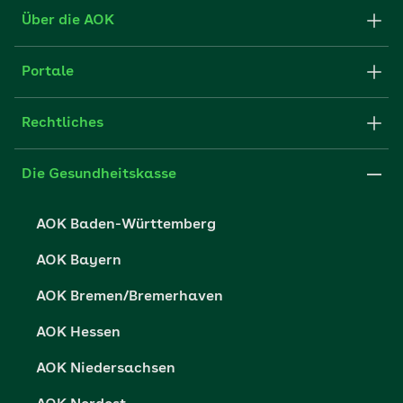
Formulare und Anträge
Über die AOK
Apps
Struktur & Verwaltung
Portale
E-Mail senden
Newsletter
Fachportal für Arbeitgeber
Rechtliches
FAQ
Medien der AOK
Leistungserbringer
Websitenutzung
Impressum
Die Gesundheitskasse
Partner der AOK
Karriere
Cookie-Einstellungen
AOK Baden-Württemberg
Presse- und Politikportal
Datenschutz
AOK Bayern
Vertriebspartner-Service
Fehlverhalten melden
AOK Bremen/Bremerhaven
Barrierefreiheit
AOK Hessen
Barriere melden
AOK Niedersachsen