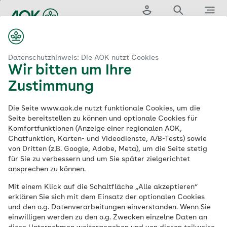
Zum
Hauptinhalt
Login
Suche
Menü
springen
aok.de
orsorge und Früherkennung
Hautkrebs frühzeitig erkennen
Datenschutzhinweis: Die AOK nutzt Cookies
Wir bitten um Ihre
Hautkrebs
Zustimmung
rechtzeitig erkennen
Die Seite www.aok.de nutzt funktionale Cookies, um die
Seite bereitstellen zu können und optionale Cookies für
Komfortfunktionen (Anzeige einer regionalen AOK,
Chatfunktion, Karten- und Videodienste, A/B-Tests) sowie
von Dritten (z.B. Google, Adobe, Meta), um die Seite stetig
Eine Leistung bei allen AOKs
für Sie zu verbessern und um Sie später zielgerichtet
ansprechen zu können.
Hautkrebs zählt zu den häufigsten
Krebserkrankungen in Deutschland. Die
Mit einem Klick auf die Schaltfläche „Alle akzeptieren“
erklären Sie sich mit dem Einsatz der optionalen Cookies
Zahl der Hautkrebserkrankungen steigt
und den o.g. Datenverarbeitungen einverstanden. Wenn Sie
zudem stetig. Frühzeitig erkannt ist
einwilligen werden zu den o.g. Zwecken einzelne Daten an