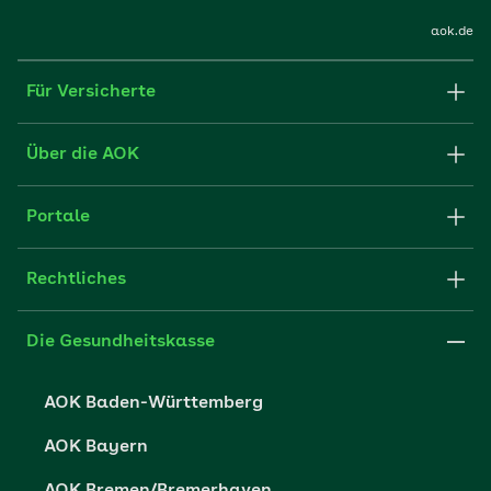
aok.de
Für Versicherte
Formulare und Anträge
Über die AOK
Apps
Struktur & Verwaltung
Portale
E-Mail senden
Newsletter
Fachportal für Arbeitgeber
Rechtliches
FAQ
Medien der AOK
Leistungserbringer
Websitenutzung
Impressum
Die Gesundheitskasse
Partner der AOK
Karriere
Cookie-Einstellungen
AOK Baden-Württemberg
Presse- und Politikportal
Datenschutz
AOK Bayern
Vertriebspartner-Service
Fehlverhalten melden
AOK Bremen/Bremerhaven