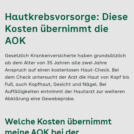
geben, Ihre Fragen beantworten und Sie beraten.
All diese medizinischen Begriffe meinen das
Gleiche: Ihr Arzt entnimmt eine Probe Ihrer Haut.
Hautkrebsvorsorge: Diese
Sollte der Arzt eine Laboruntersuchung Ihrer
Haut empfehlen, wird bei einem Folgetermin
Kosten übernimmt die
ambulant eine kleine Hautprobe entnommen. Mit
AOK
dieser Probe kann das Gewebe mikroskopisch
genau untersucht werden. Häufig wird ein
Hautkrebsverdacht somit ausgeschlossen.
Gesetzlich Krankenversicherte haben grundsätzlich
Bestätigt sich der Verdacht jedoch, ergeben sich
ab dem Alter von 35 Jahren alle zwei Jahre
durch die frühe Diagnose bessere
Anspruch auf einen kostenlosen Haut-Check. Bei
Behandlungsmöglichkeiten. Ihr Arzt wird Sie
dem Check untersucht der Arzt die Haut von Kopf bis
dazu eingehend aufklären.
Fuß, auch Kopfhaut, Gesicht und Nägel. Bei
Auffälligkeiten entnimmt der Hautarzt zur weiteren
Abklärung eine Gewebeprobe.
Welche Kosten übernimmt
meine AOK bei der