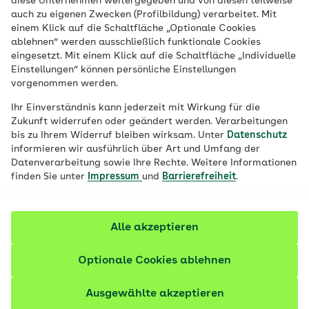
diese Unternehmen weitergegeben und von diesen teilweise
Hautkrebs jedoch meist gut heilbar. Eine
auch zu eigenen Zwecken (Profilbildung) verarbeitet. Mit
regelmäßige Selbstkontrolle und Haut-
einem Klick auf die Schaltfläche „Optionale Cookies
Checks spielen dabei eine wichtige Rolle.
ablehnen“ werden ausschließlich funktionale Cookies
eingesetzt. Mit einem Klick auf die Schaltfläche „Individuelle
Einstellungen“ können persönliche Einstellungen
vorgenommen werden.
Ihr Einverständnis kann jederzeit mit Wirkung für die
Zukunft widerrufen oder geändert werden. Verarbeitungen
bis zu Ihrem Widerruf bleiben wirksam. Unter
Datenschutz
informieren wir ausführlich über Art und Umfang der
Datenverarbeitung sowie Ihre Rechte. Weitere Informationen
finden Sie unter
Impressum
und
Barrierefreiheit
.
Alle akzeptieren
Optionale Cookies ablehnen
© iStock / LightFieldStudios
Ausgewählte akzeptieren