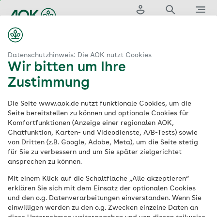
Zum
Hauptinhalt
springen
Login
Suche
Menü
...
aok.de
izin & Versorgung
Krankenhaussuche
Übersicht
Datenschutzhinweis: Die AOK nutzt Cookies
Wir bitten um Ihre
Zustimmung
Die Seite www.aok.de nutzt funktionale Cookies, um die
Seite bereitstellen zu können und optionale Cookies für
Komfortfunktionen (Anzeige einer regionalen AOK,
AOK-Clarimedis
0800 1
Chatfunktion, Karten- und Videodienste, A/B-Tests) sowie
von Dritten (z.B. Google, Adobe, Meta), um die Seite stetig
265 265
für Sie zu verbessern und um Sie später zielgerichtet
ansprechen zu können.
Benötigen Sie Unterstützung bei medizinischen
Mit einem Klick auf die Schaltfläche „Alle akzeptieren“
Fragen? Die Expertinnen und Experten von AOK-
erklären Sie sich mit dem Einsatz der optionalen Cookies
Clarimedis beraten Sie persönlich – zum Beispiel bei
und den o.g. Datenverarbeitungen einverstanden. Wenn Sie
der
Arztsuche
, der
Krankenhauswahl
oder der
einwilligen werden zu den o.g. Zwecken einzelne Daten an
Suche nach einer Hebamme
.