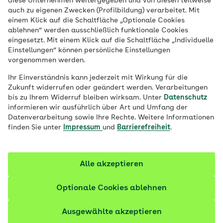
diese Unternehmen weitergegeben und von diesen teilweise
auch zu eigenen Zwecken (Profilbildung) verarbeitet. Mit
Der medizinische Informationsservice ist
rund um die
einem Klick auf die Schaltfläche „Optionale Cookies
Uhr an 365 Tagen im Jahr
für Sie erreichbar.
ablehnen“ werden ausschließlich funktionale Cookies
eingesetzt. Mit einem Klick auf die Schaltfläche „Individuelle
Einstellungen“ können persönliche Einstellungen
vorgenommen werden.
Mehr erfahren
Ihr Einverständnis kann jederzeit mit Wirkung für die
Zukunft widerrufen oder geändert werden. Verarbeitungen
bis zu Ihrem Widerruf bleiben wirksam. Unter
Datenschutz
informieren wir ausführlich über Art und Umfang der
Datenverarbeitung sowie Ihre Rechte. Weitere Informationen
finden Sie unter
Impressum
und
Barrierefreiheit
.
War der AOK-
Gesundheitsnavigator
Alle akzeptieren
hilfreich für Sie?
Optionale Cookies ablehnen
Ja
Ausgewählte akzeptieren