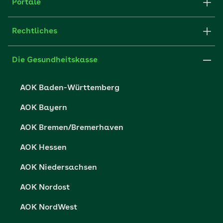
Struktur & Verwaltung
Portale
E-Mail senden
Newsletter
Fachportal für Arbeitgeber
Rechtliches
FAQ
Medien der AOK
Leistungserbringer
Websitenutzung
Impressum
Die Gesundheitskasse
Partner der AOK
Karriere
Cookie-Einstellungen
AOK Baden-Württemberg
Presse- und Politikportal
Datenschutz
AOK Bayern
Vertriebspartner-Service
Fehlverhalten melden
AOK Bremen/Bremerhaven
Barrierefreiheit
AOK Hessen
Barriere melden
AOK Niedersachsen
AOK Nordost
AOK NordWest