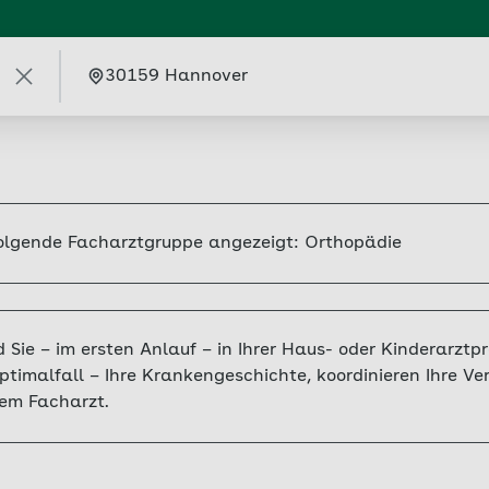
sse
folgende Facharztgruppe angezeigt: Orthopädie
 Sie – im ersten Anlauf – in Ihrer Haus- oder Kinderarzt
imalfall – Ihre Krankengeschichte, koordinieren Ihre Ver
nem Facharzt.