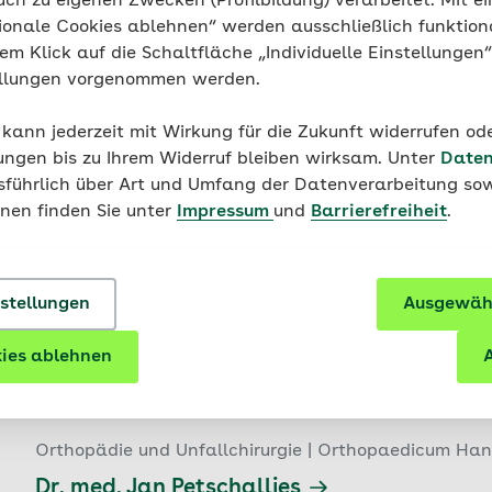
uch zu eigenen Zwecken (Profilbildung) verarbeitet. Mit ei
Geschlossen bis Montag, 08:30 Uhr
ionale Cookies ablehnen“ werden ausschließlich funktion
nem Klick auf die Schaltfläche „Individuelle Einstellungen
ellungen vorgenommen werden.
 kann jederzeit mit Wirkung für die Zukunft widerrufen o
Orthopädie und Unfallchirurgie | Allgemeinchirurgie
ungen bis zu Ihrem Widerruf bleiben wirksam. Unter
Daten
Dr. med. Markus Wünsch
usführlich über Art und Umfang der Datenverarbeitung sow
onen finden Sie unter
Impressum
und
Barrierefreiheit
.
0.48 km
|
Schmiedestraße 18, 
30159 
Hannover
05 11/1 35 47
nstellungen
Ausgewähl
Geschlossen bis Montag, 08:00 Uhr
ies ablehnen
A
Orthopädie und Unfallchirurgie | Orthopaedicum Ha
Dr. med. Jan Petschallies