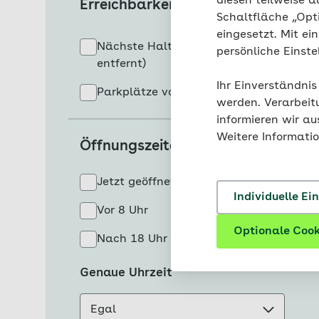
diesen teilweise a
Erreichbarkeit
Schaltfläche „Opt
eingesetzt. Mit ei
Nächste Haltestelle (< 0,5 km
persönliche Einst
entfernt)
Ihr Einverständnis
Parkplätze vorhanden
werden. Verarbeit
informieren wir a
Weitere Informati
Öffnungszeiten
Jetzt geöffnet
Individuelle Ei
Vor 8 Uhr
Optionale Cook
Nach 18 Uhr
Genaue Uhrzeit
Egal