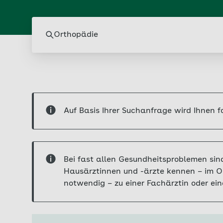
Suche
Filter und Ergebni
Hinweis
Auf Basis Ihrer Suchanfrage wird Ihnen 
Hinweis
Bei fast allen Gesundheitsproblemen sind
Hausärztinnen und -ärzte kennen – im Opt
notwendig – zu einer Fachärztin oder ei