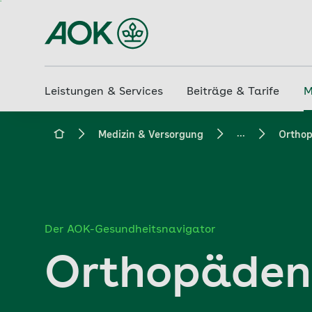
Zum
Hauptinhalt
springen
Leistungen & Services
Beiträge & Tarife
M
...
aok.de
Medizin & Versorgung
Ortho
Der AOK-Gesundheitsnavigator
Orthopäden