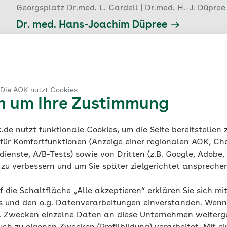
Georgsplatz Dr.med. L. Cardell | Dr.med. H.-J. Düpree
Dr. med. Hans-Joachim Düpree
0.32 km
|
Landschaftstraße 3, 
30159 
Hannover
05 11/30 63 64
 Die AOK nutzt Cookies
Geschlossen bis Montag, 08:00 Uhr
en um Ihre Zustimmung
de nutzt funktionale Cookies, um die Seite bereitstellen
 für Komfortfunktionen (Anzeige einer regionalen AOK, Ch
Orthopädie und Unfallchirurgie | Praxis Dr. med. habi
ienste, A/B-Tests) sowie von Dritten (z.B. Google, Adobe,
ie zu verbessern und um Sie später zielgerichtet anspreche
Dr. med. Meinolf Goertzen
f die Schaltfläche „Alle akzeptieren“ erklären Sie sich mi
0.37 km
|
Georgstraße 38, 
30159 
Hannover
s und den o.g. Datenverarbeitungen einverstanden. Wenn 
05 11/16 74 75 - 80
g. Zwecken einzelne Daten an diese Unternehmen weiter