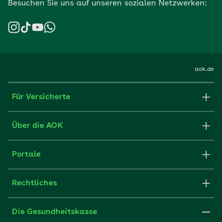
Besuchen Sie uns auf unseren sozialen Netzwerken:
aok.de
Für Versicherte
Formulare und Anträge
Über die AOK
Apps
Struktur & Verwaltung
Portale
E-Mail senden
Newsletter
Fachportal für Arbeitgeber
Rechtliches
FAQ
Medien der AOK
Leistungserbringer
Websitenutzung
Impressum
Die Gesundheitskasse
Partner der AOK