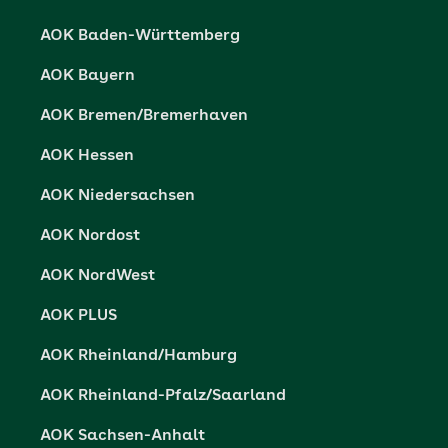
Karriere
Cookie-Einstellungen
AOK Baden-Württemberg
Presse- und Politikportal
Datenschutz
AOK Bayern
Vertriebspartner-Service
Fehlverhalten melden
AOK Bremen/Bremerhaven
Barrierefreiheit
AOK Hessen
Barriere melden
AOK Niedersachsen
AOK Nordost
AOK NordWest
AOK PLUS
AOK Rheinland/Hamburg
AOK Rheinland-Pfalz/Saarland
AOK Sachsen-Anhalt