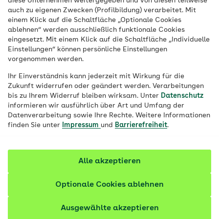
diese Unternehmen weitergegeben und von diesen teilweise
auch zu eigenen Zwecken (Profilbildung) verarbeitet. Mit
einem Klick auf die Schaltfläche „Optionale Cookies
ablehnen“ werden ausschließlich funktionale Cookies
eingesetzt. Mit einem Klick auf die Schaltfläche „Individuelle
20 km
Einstellungen“ können persönliche Einstellungen
vorgenommen werden.
Ihr Einverständnis kann jederzeit mit Wirkung für die
Suchen
Zukunft widerrufen oder geändert werden. Verarbeitungen
bis zu Ihrem Widerruf bleiben wirksam. Unter
Datenschutz
informieren wir ausführlich über Art und Umfang der
Datenverarbeitung sowie Ihre Rechte. Weitere Informationen
finden Sie unter
Impressum
und
Barrierefreiheit
.
Filter und Ergebnisse
Hinweis
Auf Basis Ihrer Suchanfrage werden
Alle akzeptieren
Ihnen Haus- und Kinderarztpraxen
angezeigt.
Optionale Cookies ablehnen
Ausgewählte akzeptieren
328 Ergebnisse