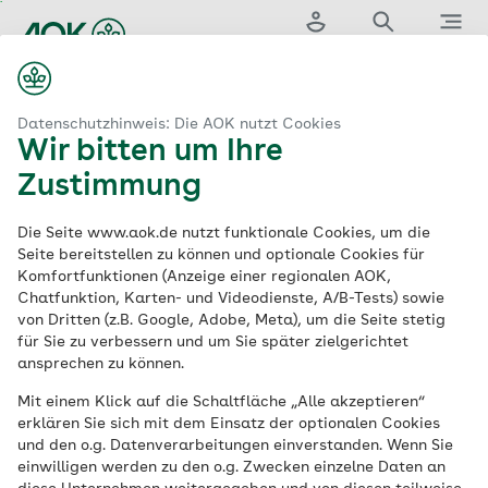
Zum
Hauptinhalt
springen
Login
Suche
Menü
...
aok.de
Medizin & Versorgung
Augenarzt
München
Datenschutzhinweis: Die AOK nutzt Cookies
Wir bitten um Ihre
Zustimmung
Der AOK-Gesundheitsnavigator
Die Seite www.aok.de nutzt funktionale Cookies, um die
Augenärzte in
Seite bereitstellen zu können und optionale Cookies für
Komfortfunktionen (Anzeige einer regionalen AOK,
Chatfunktion, Karten- und Videodienste, A/B-Tests) sowie
München
von Dritten (z.B. Google, Adobe, Meta), um die Seite stetig
für Sie zu verbessern und um Sie später zielgerichtet
ansprechen zu können.
Suche
Mit einem Klick auf die Schaltfläche „Alle akzeptieren“
erklären Sie sich mit dem Einsatz der optionalen Cookies
und den o.g. Datenverarbeitungen einverstanden. Wenn Sie
einwilligen werden zu den o.g. Zwecken einzelne Daten an