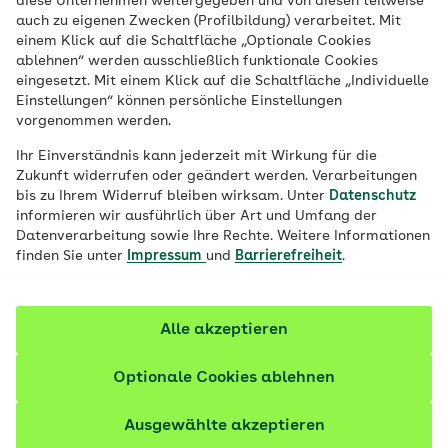
diese Unternehmen weitergegeben und von diesen teilweise
auch zu eigenen Zwecken (Profilbildung) verarbeitet. Mit
Atmosphäre einer Universitätsstadt
einem Klick auf die Schaltfläche „Optionale Cookies
begeistert. Hier finden unsere AOK-
ablehnen“ werden ausschließlich funktionale Cookies
Versicherten ein vielfältiges Angebot rund
eingesetzt. Mit einem Klick auf die Schaltfläche „Individuelle
Einstellungen“ können persönliche Einstellungen
um ihre Gesundheit: Fitness,
vorgenommen werden.
Rückengesundheit, Ernährung – ganz nach
Ihr Einverständnis kann jederzeit mit Wirkung für die
ihren individuellen Bedürfnissen.
Zukunft widerrufen oder geändert werden. Verarbeitungen
bis zu Ihrem Widerruf bleiben wirksam. Unter
Datenschutz
informieren wir ausführlich über Art und Umfang der
Datenverarbeitung sowie Ihre Rechte. Weitere Informationen
finden Sie unter
Impressum
und
Barrierefreiheit
.
Alle akzeptieren
Optionale Cookies ablehnen
Ausgewählte akzeptieren