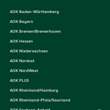
Karriere
Cookie-Einstellungen
AOK Baden-Württemberg
Presse- und Politikportal
Datenschutz
AOK Bayern
Vertriebspartner-Service
Fehlverhalten melden
AOK Bremen/Bremerhaven
Barrierefreiheit
AOK Hessen
Barriere melden
AOK Niedersachsen
AOK Nordost
AOK NordWest
AOK PLUS
AOK Rheinland/Hamburg
AOK Rheinland-Pfalz/Saarland