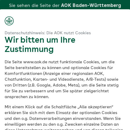
Zum
Sie sehen die Seite der
AOK Baden-Württemberg
Hauptinhalt
Login
Suche
Menü
springen
aok.de
berg
Region
AOK Tübingen – Ihre Krankenkasse vor Ort
Datenschutzhinweis: Die AOK nutzt Cookies
Wir bitten um Ihre
Tübingen erleben – Gesundheit und Wohlbefinden im
Zustimmung
Einklang
Die Seite www.aok.de nutzt funktionale Cookies, um die
Ihre AOK Baden-
Seite bereitstellen zu können und optionale Cookies für
Komfortfunktionen (Anzeige einer regionalen AOK,
Chatfunktion, Karten- und Videodienste, A/B-Tests) sowie
Württemberg in
von Dritten (z.B. Google, Adobe, Meta), um die Seite stetig
für Sie zu verbessern und um Sie später zielgerichtet
Tübingen
ansprechen zu können.
Mit einem Klick auf die Schaltfläche „Alle akzeptieren“
Tübingen – eine Stadt, die mit ihren
erklären Sie sich mit dem Einsatz der optionalen Cookies
und den o.g. Datenverarbeitungen einverstanden. Wenn Sie
malerischen Altstadtgassen, historischen
einwilligen werden zu den o.g. Zwecken einzelne Daten an
Fachwerkhäusern und der einzigartigen