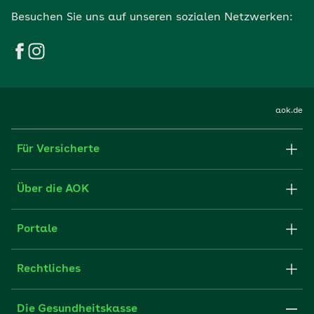
Besuchen Sie uns auf unseren sozialen Netzwerken:
aok.de
Für Versicherte
Formulare und Anträge
Über die AOK
Apps
Struktur & Verwaltung
Portale
E-Mail senden
Newsletter
Fachportal für Arbeitgeber
Rechtliches
FAQ
Medien der AOK
Leistungserbringer
Websitenutzung
Impressum
Die Gesundheitskasse
Partner der AOK